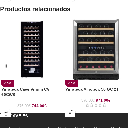
Productos relacionados
-15%
-10%
Vinoteca Cave Vinum CV
Vinoteca Vinobox 50 GC 2T
60CWS
871,00
€
970,00
€
744,00
€
875,00
€
ENOCAVE.ES