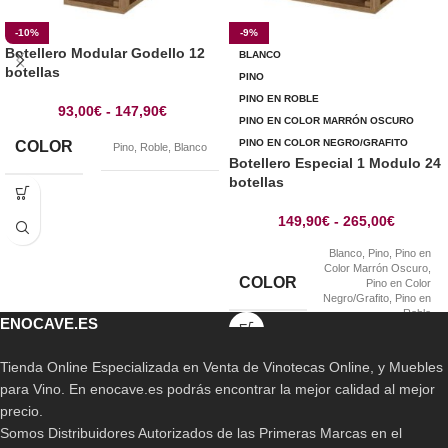
-10%
-9%
Botellero Modular Godello 12
BLANCO
botellas
PINO
PINO EN ROBLE
93,00
€
-
147,90
€
PINO EN COLOR MARRÓN OSCURO
PINO EN COLOR NEGRO/GRAFITO
COLOR
Pino
,
Roble
,
Blanco
Botellero Especial 1 Modulo 24
botellas
149,90
€
-
265,00
€
Blanco
,
Pino
,
Pino en
Color Marrón Oscuro
,
COLOR
Pino en Color
Negro/Grafito
,
Pino en
Roble
ENOCAVE.ES
Tienda Online Especializada en Venta de Vinotecas Online, y Muebles
para Vino. En enocave.es podrás encontrar la mejor calidad al mejor
precio.
Somos Distribuidores Autorizados de las Primeras Marcas en el