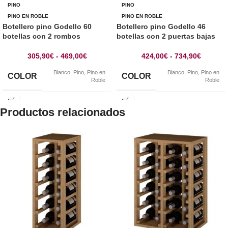
PINO
PINO
PINO EN ROBLE
PINO EN ROBLE
Botellero pino Godello 60
Botellero pino Godello 46
botellas con 2 rombos
botellas con 2 puertas bajas
305,90
€
-
469,00
€
424,00
€
-
734,90
€
Blanco
,
Pino
,
Pino en
Blanco
,
Pino
,
Pino en
COLOR
COLOR
Roble
Roble
Productos relacionados