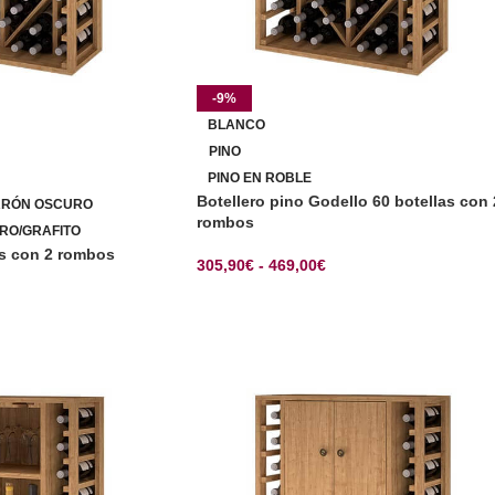
-9%
BLANCO
PINO
PINO EN ROBLE
Botellero pino Godello 60 botellas con 
RRÓN OSCURO
rombos
RO/GRAFITO
as con 2 rombos
305,90
€
-
469,00
€
SELECCIONAR OPCIONES
CIONES