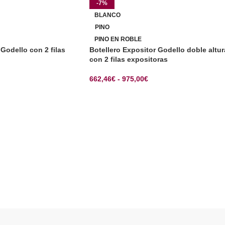
-7%
BLANCO
PINO
PINO EN ROBLE
 Godello con 2 filas
Botellero Expositor Godello doble altur
con 2 filas expositoras
662,46
€
-
975,00
€
CIONES
SELECCIONAR OPCIONES