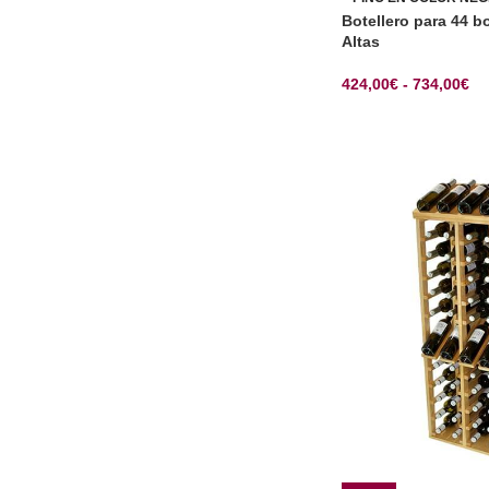
Botellero para 44 b
Altas
424,00
€
-
734,00
€
SELECCIONAR OP