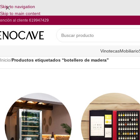
Skip to navigation
Skip to main content
tención al cliente
619947429
Vinotecas
Mobiliario
Inicio
/
Productos etiquetados “botellero de madera”