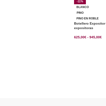
-11%
BLANCO
PINO
PINO EN ROBLE
Botellero Expositor
expositoras
625,00
€
-
945,00
€
SELECCIONAR OP