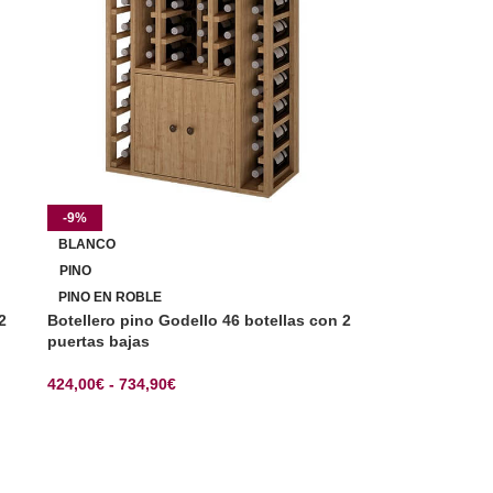
-9%
BLANCO
PINO
PINO EN ROBLE
2
Botellero pino Godello 46 botellas con 2
puertas bajas
424,00
€
-
734,90
€
SELECCIONAR OPCIONES