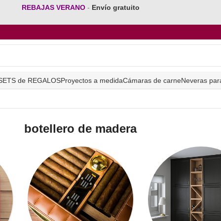
REBAJAS VERANO
-
Envío gratuito
SETS de REGALOS
Proyectos a medida
Cámaras de carne
Neveras par
botellero de madera