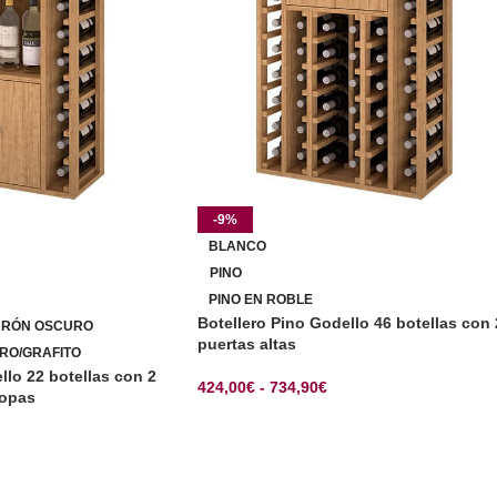
-9%
BLANCO
PINO
PINO EN ROBLE
Botellero Pino Godello 46 botellas con 
RRÓN OSCURO
puertas altas
RO/GRAFITO
llo 22 botellas con 2
424,00
€
-
734,90
€
copas
SELECCIONAR OPCIONES
CIONES