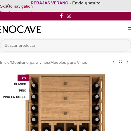
REBAJAS VERANO
-
Envío gratuito
Skip to navigation
Skip to main content
Inicio
/
Mobiliario para vinos
/
Muebles para Vinos
-5%
BLANCO
PINO
PINO EN ROBLE