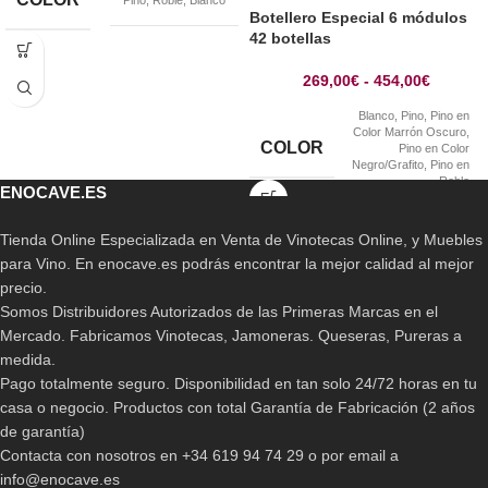
Pino
,
Roble
,
Blanco
Botellero Especial 6 módulos
42 botellas
269,00
€
-
454,00
€
Blanco
,
Pino
,
Pino en
Color Marrón Oscuro
,
COLOR
Pino en Color
Negro/Grafito
,
Pino en
Roble
ENOCAVE.ES
Tienda Online Especializada en Venta de Vinotecas Online, y Muebles
para Vino. En enocave.es podrás encontrar la mejor calidad al mejor
precio.
Somos Distribuidores Autorizados de las Primeras Marcas en el
Mercado. Fabricamos Vinotecas, Jamoneras. Queseras, Pureras a
medida.
Pago totalmente seguro. Disponibilidad en tan solo 24/72 horas en tu
casa o negocio. Productos con total Garantía de Fabricación (2 años
de garantía)
Contacta con nosotros en +34 619 94 74 29 o por email a
info@enocave.es