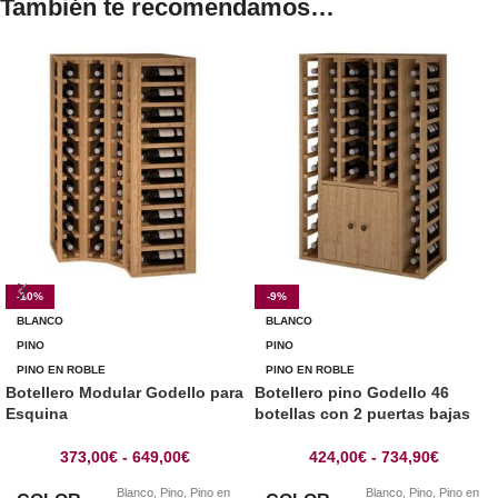
También te recomendamos…
-10%
-9%
BLANCO
BLANCO
PINO
PINO
PINO EN ROBLE
PINO EN ROBLE
Botellero Modular Godello para
Botellero pino Godello 46
Esquina
botellas con 2 puertas bajas
373,00
€
-
649,00
€
424,00
€
-
734,90
€
Blanco
,
Pino
,
Pino en
Blanco
,
Pino
,
Pino en