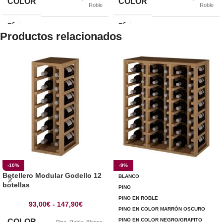
COLOR
COLOR
Roble
Roble
Productos relacionados
-10%
-9%
Botellero Modular Godello 12
BLANCO
botellas
PINO
PINO EN ROBLE
93,00
€
-
147,90
€
PINO EN COLOR MARRÓN OSCURO
PINO EN COLOR NEGRO/GRAFITO
COLOR