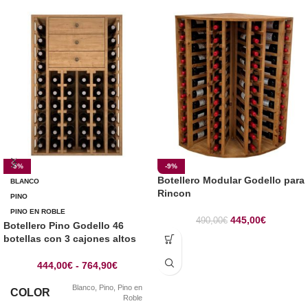
-5%
-9%
Botellero Modular Godello para
BLANCO
Rincon
PINO
PINO EN ROBLE
445,00
€
490,00
€
Botellero Pino Godello 46
botellas con 3 cajones altos
444,00
€
-
764,90
€
Blanco
,
Pino
,
Pino en
COLOR
Roble