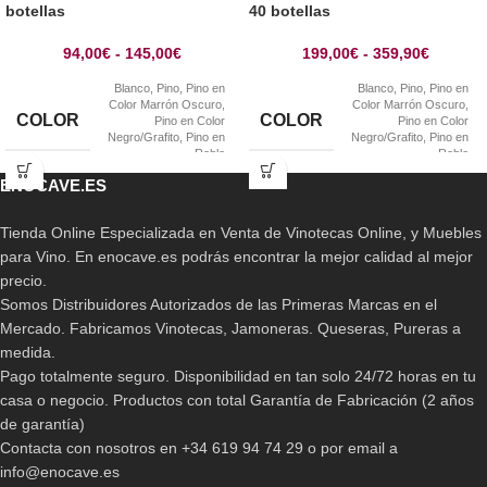
botellas
40 botellas
94,00
€
-
145,00
€
199,00
€
-
359,90
€
Blanco
,
Pino
,
Pino en
Blanco
,
Pino
,
Pino en
Color Marrón Oscuro
,
Color Marrón Oscuro
,
COLOR
COLOR
Pino en Color
Pino en Color
Negro/Grafito
,
Pino en
Negro/Grafito
,
Pino en
Roble
Roble
ENOCAVE.ES
Tienda Online Especializada en Venta de Vinotecas Online, y Muebles
para Vino. En enocave.es podrás encontrar la mejor calidad al mejor
precio.
Somos Distribuidores Autorizados de las Primeras Marcas en el
Mercado. Fabricamos Vinotecas, Jamoneras. Queseras, Pureras a
medida.
Pago totalmente seguro. Disponibilidad en tan solo 24/72 horas en tu
casa o negocio. Productos con total Garantía de Fabricación (2 años
de garantía)
Contacta con nosotros en +34 619 94 74 29 o por email a
info@enocave.es