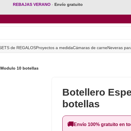
REBAJAS VERANO
-
Envío gratuito
SETS de REGALOS
Proyectos a medida
Cámaras de carne
Neveras par
 Modulo 10 botellas
Botellero Espe
botellas
🚚
Envío 100% gratuito en t