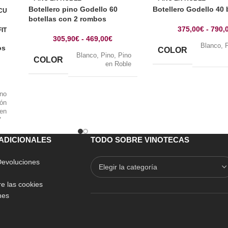
Botellero pino Godello 60
Botellero Godello 40 
CU
botellas con 2 rombos
375,00
€
-
790,
IT
305,90
€
-
469,00
€
Blanco
,
os
COLOR
Blanco
,
Pino
,
Pino
COLOR
en Roble
ino
rón
 en
lor
ino
ble
ADICIONALES
TODO SOBRE VINOTECAS
 Devoluciones
e las cookies
nes