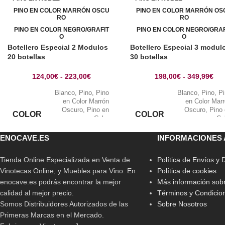
PINO EN COLOR MARRÓN OSCU
PINO EN COLOR MARRÓN OS
RO
RO
PINO EN COLOR NEGRO/GRAFIT
PINO EN COLOR NEGRO/GRAF
O
O
Botellero Especial 2 Modulos
Botellero Especial 3 modul
20 botellas
30 botellas
124,00
€
-
223,00
€
198,00
€
-
349,99
€
Blanco
,
Pino
,
Pino
Blanco
,
Pino
,
P
en Color Marrón
en Color Mar
Oscuro
,
Pino en
Oscuro
,
Pino
COLOR
COLOR
Color
Co
Negro/Grafito
,
Pino
Negro/Grafito
,
P
en Roble
en Ro
ENOCAVE.ES
INFORMACIONES 
Tienda Online Especializada en Venta de
Política de Envíos y
Vinotecas Online, y Muebles para Vino. En
Política de cookies
enocave.es podrás encontrar la mejor
Más información sobr
calidad al mejor precio.
Términos y Condicio
Somos Distribuidores Autorizados de las
Sobre Nosotros
Primeras Marcas en el Mercado.