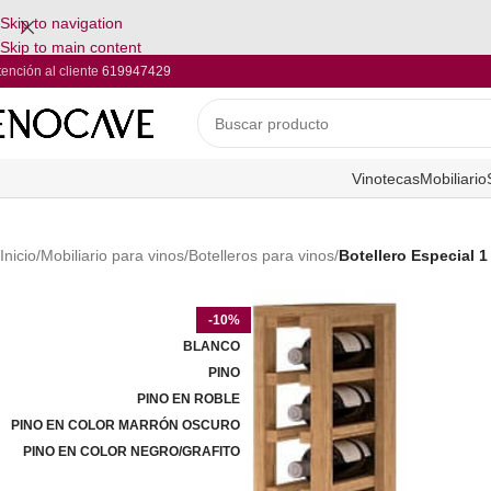
Skip to navigation
Skip to main content
tención al cliente
619947429
Vinotecas
Mobiliario
Inicio
/
Mobiliario para vinos
/
Botelleros para vinos
/
Botellero Especial 1
-10%
BLANCO
PINO
PINO EN ROBLE
PINO EN COLOR MARRÓN OSCURO
PINO EN COLOR NEGRO/GRAFITO