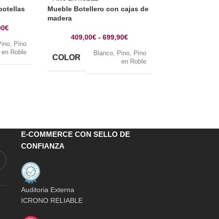
botellas
Mueble Botellero con cajas de
PINO EN COLO
madera
00
€
PINO EN COLO
409,00
€
-
699,90
€
Pino
,
Pino
Botellero para 
en Roble
Blanco
,
Pino
,
Pino
botellas
COLOR
en Roble
416,00
€
B
COLOR
Ne
E-COMMERCE CON SELLO DE
CONFIANZA
Auditoria Externa
ICRONO RELIABLE