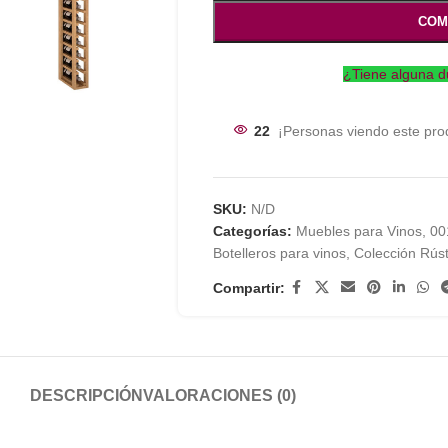
COM
¿Tiene alguna d
22
¡Personas viendo este pro
SKU:
N/D
Categorías:
Muebles para Vinos
,
00
Botelleros para vinos
,
Colección Rúst
Compartir:
DESCRIPCIÓN
VALORACIONES (0)