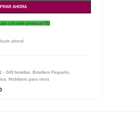
PRAR AHORA
uda con este producto?
ducto ahora!
1 - 049 botellas
,
Botellero Pequeño
,
ica
,
Mobiliario para vinos