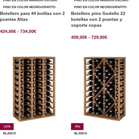
PINO EN COLOR MARRÓN OSCURO
PINO EN COLOR MARRÓN OSCURO
PINO EN COLOR NEGRO/GRAFITO
PINO EN COLOR NEGRO/GRAFITO
Botellero para 44 botllas con 2
Botellero pino Godello 22
puertas Altas
botellas con 2 puertas y
soporte copas
424,00
€
-
734,00
€
409,00
€
-
729,90
€
SELECCIONAR OPCIONES
SELECCIONAR OPCIONES
-15%
-9%
BLANCO
BLANCO