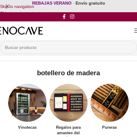
REBAJAS VERANO
-
Envío gratuito
Skip to navigation
Skip to main content
Inicio
/
Productos etiquetados “botellero de madera”
botellero de madera
Vinotecas
Regalos para
Pureras
amantes del