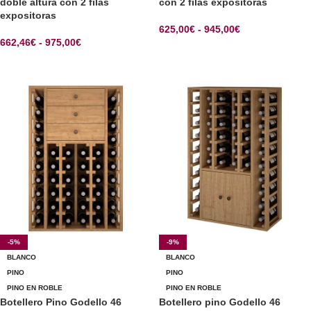
doble altura con 2 filas
con 2 filas expositoras
expositoras
625,00
€
-
945,00
€
662,46
€
-
975,00
€
SELECCIONAR OPCIONES
SELECCIONAR OPCIONES
-5%
-9%
BLANCO
BLANCO
PINO
PINO
PINO EN ROBLE
PINO EN ROBLE
Botellero Pino Godello 46
Botellero pino Godello 46