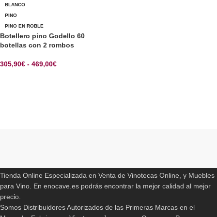
BLANCO
PINO
PINO EN ROBLE
Botellero pino Godello 60
botellas con 2 rombos
305,90
€
-
469,00
€
SELECCIONAR OPCIONES
Read More
ENOCAVE.ES
Tienda Online Especializada en Venta de Vinotecas Online, y Muebles
para Vino. En enocave.es podrás encontrar la mejor calidad al mejor
precio.
Somos Distribuidores Autorizados de las Primeras Marcas en el