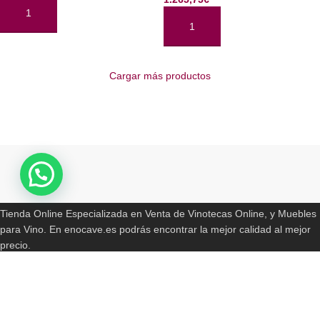
AÑADIR AL CARRITO
AÑADIR AL CARRITO
Cargar más productos
Read More
ENOCAVE.ES
Tienda Online Especializada en Venta de Vinotecas Online, y Muebles
para Vino. En enocave.es podrás encontrar la mejor calidad al mejor
precio.
Somos Distribuidores Autorizados de las Primeras Marcas en el
Mercado. Fabricamos Vinotecas, Jamoneras. Queseras, Pureras a
medida.
Pago totalmente seguro. Disponibilidad en tan solo 24/72 horas en tu