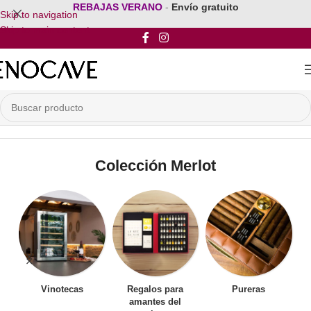
REBAJAS VERANO
-
Envío gratuito
Skip to navigation
Skip to main content
Inicio
/
Mobiliario para vinos
/
Muebles para Vinos
/
Colección Merlot
Colección Merlot
Vinotecas
Regalos para
Pureras
amantes del