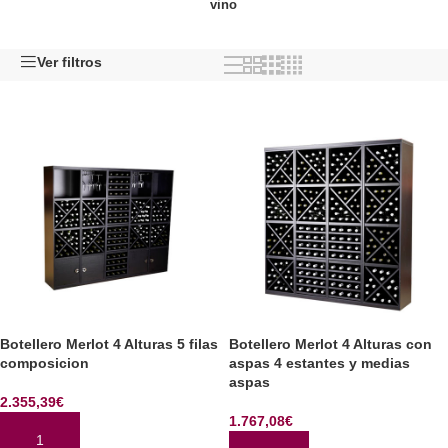
vino
Ver filtros
Botellero Merlot 4 Alturas 5 filas
Botellero Merlot 4 Alturas con
composicion
aspas 4 estantes y medias
aspas
2.355,39
€
1.767,08
€