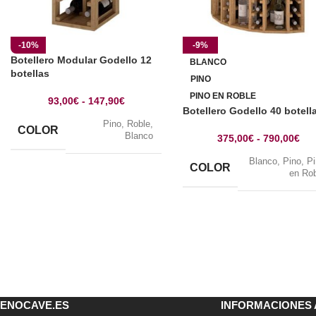
-10%
-9%
Botellero Modular Godello 12
BLANCO
botellas
PINO
PINO EN ROBLE
93,00
€
-
147,90
€
Botellero Godello 40 botell
Pino
,
Roble
,
COLOR
Blanco
375,00
€
-
790,00
€
Blanco
,
Pino
,
P
COLOR
en Ro
ENOCAVE.ES
INFORMACIONES 