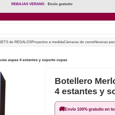
REBAJAS VERANO
-
Envío gratuito
SETS de REGALOS
Proyectos a medida
Cámaras de carne
Neveras par
turas aspas 4 estantes y soporte copas
Botellero Merl
4 estantes y s
🚚
Envío 100% gratuito en t