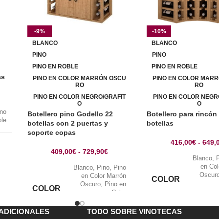
-9%
-10%
BLANCO
BLANCO
PINO
PINO
PINO EN ROBLE
PINO EN ROBLE
as
PINO EN COLOR MARRÓN OSCU
PINO EN COLOR MAR
RO
RO
PINO EN COLOR NEGRO/GRAFIT
PINO EN COLOR NEGR
O
O
ino
Botellero pino Godello 22
Botellero para rincón
ble
botellas con 2 puertas y
botellas
soporte copas
416,00
€
-
649,
409,00
€
-
729,90
€
Blanco
,
en Col
Blanco
,
Pino
,
Pino
Oscur
en Color Marrón
COLOR
Oscuro
,
Pino en
COLOR
Negro/Gra
Color
Negro/Grafito
,
Pino
en Roble
ADICIONALES
TODO SOBRE VINOTECAS