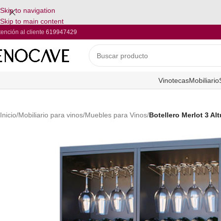
Skip to navigation
Skip to main content
tención al cliente
619947429
Vinotecas
Mobiliario
Inicio
/
Mobiliario para vinos
/
Muebles para Vinos
/
Botellero Merlot 3 Al