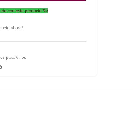
uda con este producto?
ducto ahora!
es para Vinos