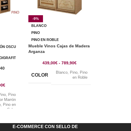
-9%
-9%
BLANCO
BLANCO
PINO
PINO
PINO EN ROBLE
PINO EN ROBLE
Mueble Vinos Cajas de Madera
RÓN OSCU
PINO EN COLO
Arganza
O/GRAFIT
PINO EN COLO
439,00
€
-
789,90
€
 40
Botellero 65 bo
Blanco
,
Pino
,
Pino
baldas extraibl
COLOR
en Roble
00
€
478,00
€
Pino
,
Pino
B
or Marrón
o
,
Pino en
COLOR
Color
fito
,
Pino
Ne
en Roble
E-COMMERCE CON SELLO DE