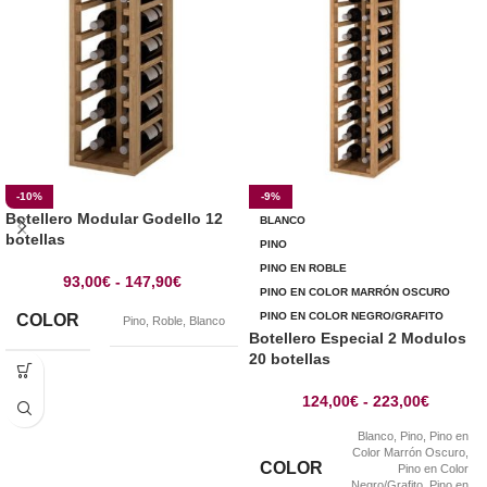
-10%
-9%
Botellero Modular Godello 12
BLANCO
botellas
PINO
PINO EN ROBLE
93,00
€
-
147,90
€
PINO EN COLOR MARRÓN OSCURO
PINO EN COLOR NEGRO/GRAFITO
COLOR
Pino
,
Roble
,
Blanco
Botellero Especial 2 Modulos
20 botellas
124,00
€
-
223,00
€
Blanco
,
Pino
,
Pino en
Color Marrón Oscuro
,
COLOR
Pino en Color
Negro/Grafito
,
Pino en