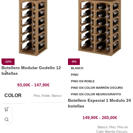
-10%
-9%
Botellero Modular Godello 12
BLANCO
botellas
PINO
PINO EN ROBLE
93,00
€
-
147,90
€
PINO EN COLOR MARRÓN OSCURO
PINO EN COLOR NEGRO/GRAFITO
COLOR
Pino
,
Roble
,
Blanco
Botellero Especial 1 Modulo 24
botellas
149,90
€
-
265,00
€
Blanco
,
Pino
,
Pino en
Color Marrón Oscuro
,