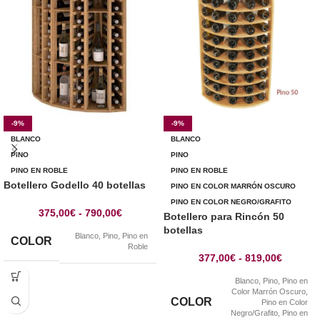
-9%
-9%
BLANCO
BLANCO
PINO
PINO
PINO EN ROBLE
PINO EN ROBLE
Botellero Godello 40 botellas
PINO EN COLOR MARRÓN OSCURO
PINO EN COLOR NEGRO/GRAFITO
375,00
€
-
790,00
€
Botellero para Rincón 50
botellas
Blanco
,
Pino
,
Pino en
COLOR
Roble
377,00
€
-
819,00
€
Blanco
,
Pino
,
Pino en
Color Marrón Oscuro
,
COLOR
Pino en Color
Negro/Grafito
,
Pino en