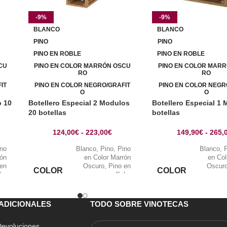
-9%
-9%
BLANCO
BLANCO
PINO
PINO
PINO EN ROBLE
PINO EN ROBLE
CU
PINO EN COLOR MARRÓN OSCU
PINO EN COLOR MAR
RO
RO
IT
PINO EN COLOR NEGRO/GRAFIT
PINO EN COLOR NEGR
O
O
o 10
Botellero Especial 2 Modulos
Botellero Especial 1
20 botellas
botellas
124,00
€
-
223,00
€
149,90
€
-
265,
ino
Blanco
,
Pino
,
Pino
Blanco
,
rón
en Color Marrón
en Col
 en
Oscuro
,
Pino en
Oscur
COLOR
COLOR
lor
Color
ino
Negro/Grafito
,
Pino
Negro/Gra
ble
en Roble
ADICIONALES
TODO SOBRE VINOTECAS
 Devoluciones