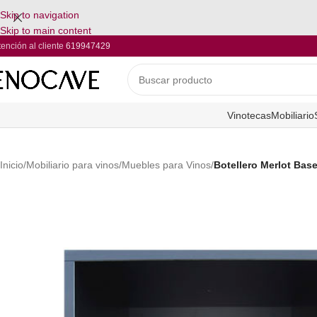
Skip to navigation
Skip to main content
tención al cliente
619947429
Vinotecas
Mobiliario
Inicio
/
Mobiliario para vinos
/
Muebles para Vinos
/
Botellero Merlot Bas