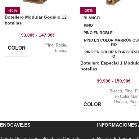
-10%
-10%
Botellero Modular Godello 12
BLANCO
botellas
PINO
PINO EN ROBLE
93,00
€
-
147,90
€
PINO EN COLOR MARRÓN OS
RO
Pino
,
Roble
,
COLOR
Blanco
PINO EN COLOR NEGRO/GRAF
O
Botellero Especial 1 Modul
botellas
99,90
€
-
159,90
€
Blanco
,
Pino
,
P
en Color Mar
Oscuro
,
Pino
COLOR
Co
Negro/Grafito
,
P
en Ro
ENOCAVE.ES
INFORMACIONES 
Tienda Online Especializada en Venta de
Política de Envíos y