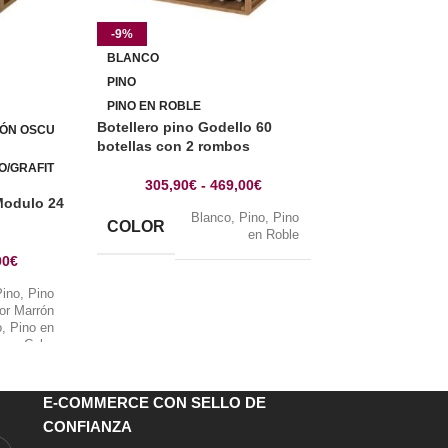
-9%
-9%
BLANCO
BLANCO
PINO
PINO
PINO EN ROBLE
PINO EN ROBLE
Botellero pino Godello 60
RÓN OSCU
PINO EN COLO
botellas con 2 rombos
O/GRAFIT
PINO EN COLO
305,90
€
-
469,00
€
 Modulo 24
Botellero pino 
Blanco
,
Pino
,
Pino
botellas con 2 
COLOR
en Roble
soporte copas
00
€
409,00
€
Pino
,
Pino
or Marrón
B
o
,
Pino en
Color
COLOR
fito
,
Pino
en Roble
Ne
E-COMMERCE CON SELLO DE
CONFIANZA