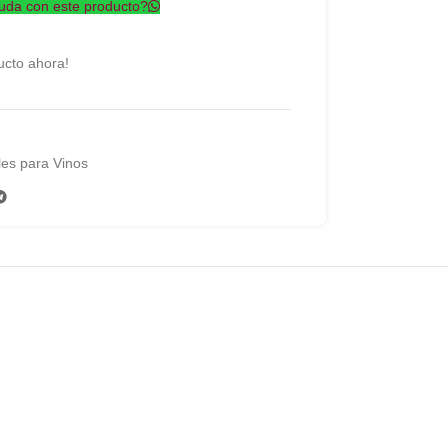
uda con este producto?
ucto ahora!
es para Vinos