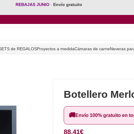
REBAJAS JUNIO
-
Envío gratuito
SETS de REGALOS
Proyectos a medida
Cámaras de carne
Neveras par
e
Botellero Merl
🚚
Envío 100% gratuito en t
88,41
€