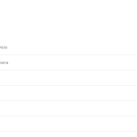
icio
spera