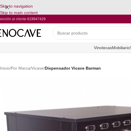
Skip to navigation
Skip to main content
tención al cliente
619947429
Vinotecas
Mobiliario
Inicio
/
Por Marca
/
Vicave
/
Dispensador Vicave Barman