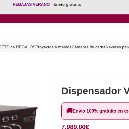
REBAJAS VERANO
-
Envío gratuito
SETS de REGALOS
Proyectos a medida
Cámaras de carne
Neveras par
Dispensador 
🚚
Envío 100% gratuito en t
7.989,00
€