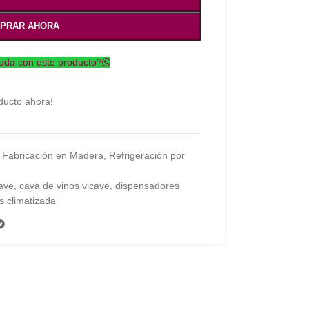
PRAR AHORA
uda con este producto?
ducto ahora!
Fabricación en Madera
,
Refrigeración por
ave
,
cava de vinos vicave
,
dispensadores
s climatizada