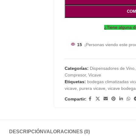
COM
¿Tiene alguna d
15
¡Personas viendo este pro
Categorías:
Dispensadores de Vino
,
Compresor
,
Vicave
Etiquetas:
bodegas climatizadas vic
vicave
,
purera vicave
,
vicave bodega
Compartir:
DESCRIPCIÓN
VALORACIONES (0)