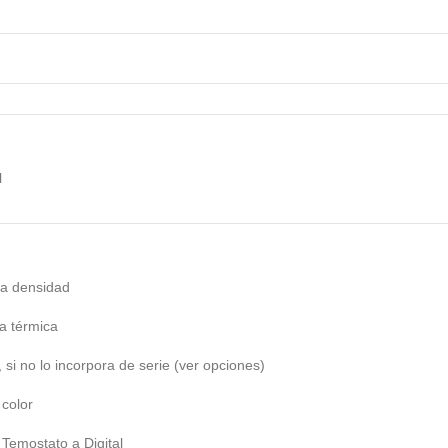
l
ta densidad
a térmica
 si no lo incorpora de serie (ver opciones)
olor
mostato a Digital