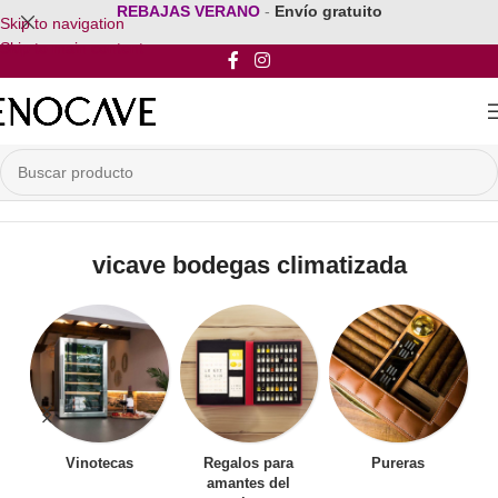
REBAJAS VERANO
-
Envío gratuito
Skip to navigation
Skip to main content
Inicio
/
Productos etiquetados “vicave bodegas climatizada”
vicave bodegas climatizada
Vinotecas
Regalos para
Pureras
amantes del