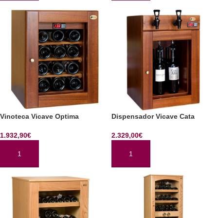
Vinoteca Vicave Optima
Dispensador Vicave Cata
1.932,90
€
2.329,00
€
AÑADIR AL CARRITO
AÑADIR AL CARRITO