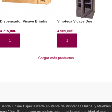
Dispensador Vicave Brindis
Vinoteca Vicave Due
4.715,00
€
4.989,00
€
AÑADIR AL CARRITO
AÑADIR AL CARRITO
Cargar más productos
Read More
ENOCAVE.ES
Tienda Online Especializada en Venta de Vinotecas Online, y Muebles
para Vino. En enocave.es podrás encontrar la mejor calidad al mejor