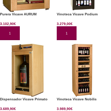
Purera Vicave AURUM
Vinoteca Vicave Podium
3.102,90
€
3.279,00
€
AÑADIR AL CARRITO
AÑADIR AL CARRITO
Dispensador Vicave Primato
Vinoteca Vicave Nobilis
3.689,90
€
3.989,90
€