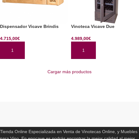
Dispensador Vicave Brindis
Vinoteca Vicave Due
4.715,00
€
4.989,00
€
AÑADIR AL CARRITO
AÑADIR AL CARRITO
Cargar más productos
Read More
ENOCAVE.ES
Tienda Online Especializada en Venta de Vinotecas Online, y Muebles
para Vino. En enocave.es podrás encontrar la mejor calidad al mejor