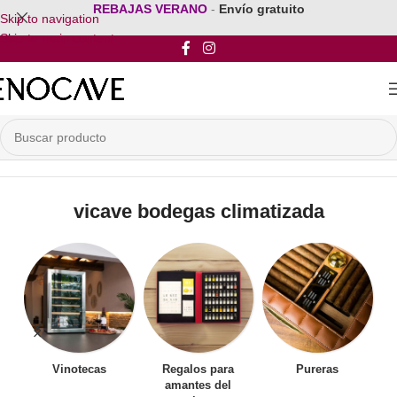
REBAJAS VERANO
-
Envío gratuito
Skip to navigation
Skip to main content
Inicio
/
Productos etiquetados “vicave bodegas climatizada”
vicave bodegas climatizada
Vinotecas
Regalos para
Pureras
amantes del