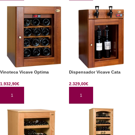
Vinoteca Vicave Optima
Dispensador Vicave Cata
1.932,90
€
2.329,00
€
AÑADIR AL CARRITO
AÑADIR AL CARRITO