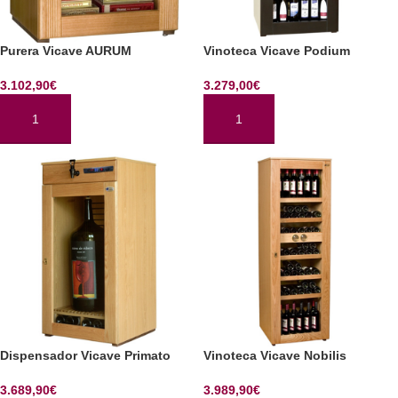
Purera Vicave AURUM
Vinoteca Vicave Podium
3.102,90
€
3.279,00
€
AÑADIR AL CARRITO
AÑADIR AL CARRITO
Dispensador Vicave Primato
Vinoteca Vicave Nobilis
3.689,90
€
3.989,90
€