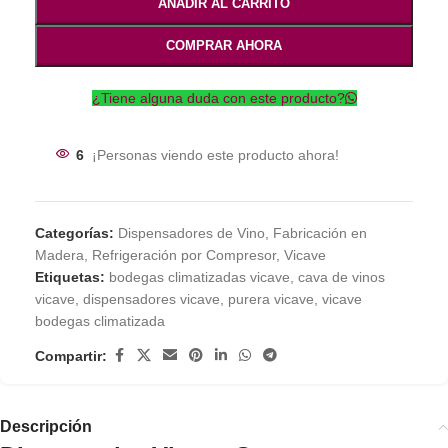
AÑADIR AL CARRITO
COMPRAR AHORA
¿Tiene alguna duda con este producto?
6
¡Personas viendo este producto ahora!
Categorías:
Dispensadores de Vino
,
Fabricación en
Madera
,
Refrigeración por Compresor
,
Vicave
Etiquetas:
bodegas climatizadas vicave
,
cava de vinos
vicave
,
dispensadores vicave
,
purera vicave
,
vicave
bodegas climatizada
Compartir:
Descripción