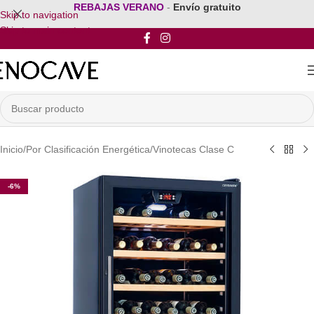
REBAJAS VERANO
-
Envío gratuito
Skip to navigation
Skip to main content
Inicio
/
Por Clasificación Energética
/
Vinotecas Clase C
-6%