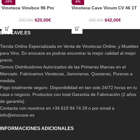
-10%
-6%
Vinoteca Vinobox 96 Pro
Vinoteca Cave Vinum CV 46 1T
620,00
€
642,00
€
690,00
€
680,00
€
ENOCAVE.ES
Tienda Online Especializada en Venta de Vinotecas Online, y Muebles
para Vino. En enocave.es podrás encontrar la mejor calidad al mejor
precio.
Somos Distribuidores Autorizados de las Primeras Marcas en el
Mercado. Fabricamos Vinotecas, Jamoneras. Queseras, Pureras a
medida.
Pago totalmente seguro. Disponibilidad en tan solo 24/72 horas en tu
casa o negocio. Productos con total Garantía de Fabricación (2 años
de garantía)
Contacta con nosotros en +34 619 94 74 29 o por email a
info@enocave.es
INFORMACIONES ADICIONALES