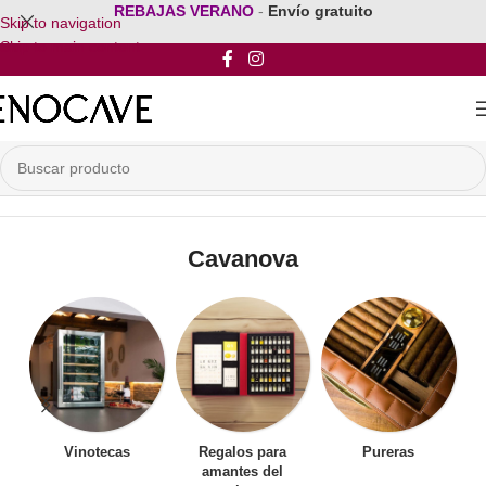
REBAJAS VERANO
-
Envío gratuito
Skip to navigation
Skip to main content
Inicio
/
Por Marca
/
Cavanova
Cavanova
Vinotecas
Regalos para
Pureras
amantes del