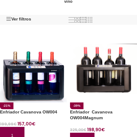
vino
Ver filtros
-21%
-39%
Enfriador Cavanova OW004
Enfriador Cavanova
OW004Magnum
157,00
€
199,99
€
198,90
€
325,00
€