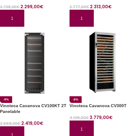
2.299,00
€
2.313,00
€
2.708,00
€
2.777,00
€
AÑADIR AL CARRITO
AÑADIR AL CARRITO
-9%
-8%
Vinoteca Cavanova CV100KT 2T
Vinoteca Cavanova CV300T
Panelable
3.779,00
€
4.109,00
€
2.419,00
€
2.669,00
€
AÑADIR AL CARRITO