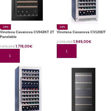
-10%
-13%
Vinoteca Cavanova CV042KT 2T
Vinoteca Cavanova CV120DT
Panelable
1.949,00
€
2.235,00
€
1.719,00
€
1.919,00
€
AÑADIR AL CARRITO
AÑADIR AL CARRITO