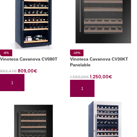
-6%
-10%
Vinoteca Cavanova CV080T
Vinoteca Cavanova CV30KT
Panelable
809,00
€
863,47
€
1.250,00
€
1.390,00
€
AÑADIR AL CARRITO
AÑADIR AL CARRITO