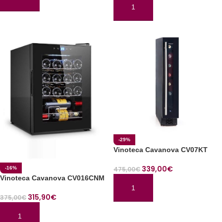
AÑADIR AL CARRITO
AÑADIR AL CARRITO
-29%
Vinoteca Cavanova CV07KT
339,00
€
-16%
475,00
€
Vinoteca Cavanova CV016CNM
AÑADIR AL CARRITO
315,90
€
375,00
€
AÑADIR AL CARRITO