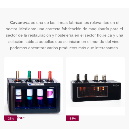
Cavanova
es una de las firmas fabricantes relevantes en el
sector. Mediante una correcta fabricación de maquinaría para el
sector de la restauración y hostelería en el sector ho.re.ca y una
solución fiable a aquellos que se inician en el mundo del vino,
podemos encontrar varios productos más que interesantes.
Read More
-21%
-14%
ENOCAVE.ES
Enfriador Cavanova OW004
Enfriador Cavanova OW8CD