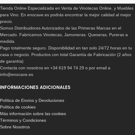
157,00
€
599,00
€
199,99
€
695,00
€
Tienda Online Especializada en Venta de Vinotecas Online, y Muebles
para Vino. En enocave.es podrás encontrar la mejor calidad al mejor
precio.
Somos Distribuidores Autorizados de las Primeras Marcas en el
Mercado. Fabricamos Vinotecas, Jamoneras. Queseras, Pureras a
medida.
Pago totalmente seguro. Disponibilidad en tan solo 24/72 horas en tu
casa o negocio. Productos con total Garantía de Fabricación (2 años
de garantía)
Contacta con nosotros en +34 619 94 74 29 o por email a
info@enocave.es
-39%
-16%
Enfriador Cavanova
Vinoteca Cavanova
INFORMACIONES ADICIONALES
OW004Magnum
CV016CNM
Política de Envíos y Devoluciones
198,90
€
315,90
€
325,00
€
375,00
€
Política de cookies
Más información sobre las cookies
Términos y Condiciones
Sobre Nosotros