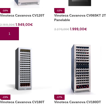
-10%
-12%
Vinoteca Cavanova CV120T
Vinoteca Cavanova CV065KT 2T
Panelable
1.949,00
€
2.169,00
€
1.999,00
€
2.270,00
€
AÑADIR AL CARRITO
AÑADIR AL CARRITO
-15%
-17%
Vinoteca Cavanova CV180T
Vinoteca Cavanova CV180DT