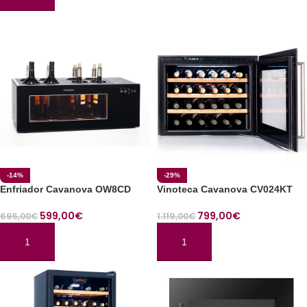
-14%
-29%
Enfriador Cavanova OW8CD
Vinoteca Cavanova CV024KT
599,00
€
799,00
€
695,00
€
1.119,00
€
AÑADIR AL CARRITO
AÑADIR AL CARRITO