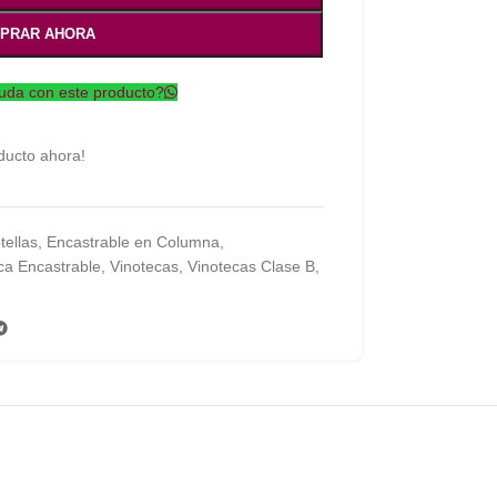
PRAR AHORA
uda con este producto?
ducto ahora!
tellas
,
Encastrable en Columna
,
ca Encastrable
,
Vinotecas
,
Vinotecas Clase B
,