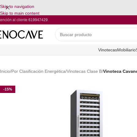
Skip to navigation
Skip to main content
tención al cliente
619947429
Vinotecas
Mobiliario
Inicio
/
Por Clasificación Energética
/
Vinotecas Clase B
/
Vinoteca Cavan
-15%