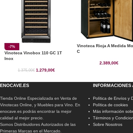
Vinoteca Rioja A Medida Mo
-7%
C
Vinoteca Vinobox 110 GC 1T
Inox
2.389,00
€
1.279,00
€
1.375,00
€
ENOCAVE.ES
INFORMACIONES 
Tienda Online Especializada en Venta de
Política de Envíos y
Vinotecas Online, y Muebles para Vino. En
Política de cookies
enocave.es podrás encontrar la mejor
Más información sobr
calidad al mejor precio.
Términos y Condicio
Somos Distribuidores Autorizados de las
Sobre Nosotros
Primeras Marcas en el Mercado.