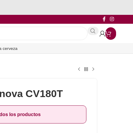
a cerveza
anova CV180T
odos los productos