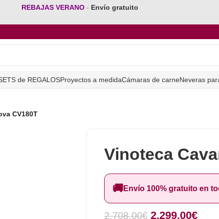
REBAJAS VERANO
-
Envío gratuito
SETS de REGALOS
Proyectos a medida
Cámaras de carne
Neveras par
ova CV180T
Vinoteca Cav
🚚
Envío 100% gratuito en t
2.299,00
€
2.708,00
€