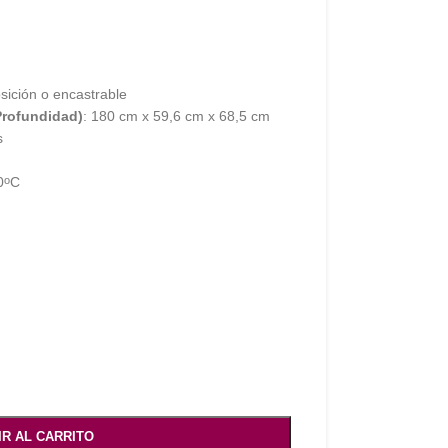
osición o encastrable
Profundidad)
: 180 cm x 59,6 cm x 68,5 cm
s
0
C
o
IR AL CARRITO