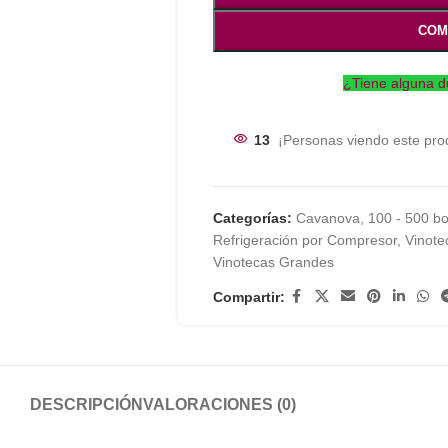
COM
¿Tiene alguna d
13
¡Personas viendo este pro
Categorías:
Cavanova
,
100 - 500 bo
Refrigeración por Compresor
,
Vinote
Vinotecas Grandes
Compartir:
DESCRIPCIÓN
VALORACIONES (0)