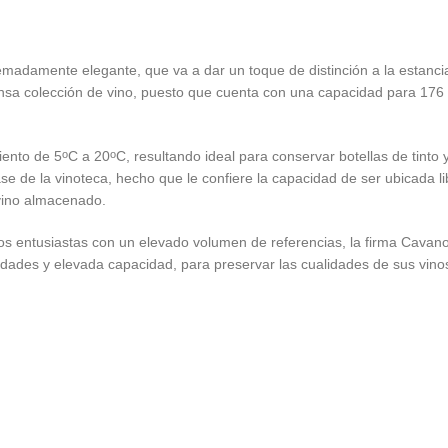
adamente elegante, que va a dar un toque de distinción a la estanci
ensa colección de vino, puesto que cuenta con una capacidad para 176
iento de 5
C a 20
C, resultando ideal para conservar botellas de tinto
o
o
ase de la vinoteca, hecho que le confiere la capacidad de ser ubicada
 vino almacenado.
los entusiastas con un elevado volumen de referencias, la firma Cavan
edades y elevada capacidad, para preservar las cualidades de sus vinos