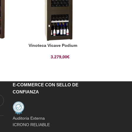
Vinoteca Vicave Podium
Vinoteca Vicave
3.279,00
€
3.98
E-COMMERCE CON SELLO DE
CONFIANZA
Auditoria Externa
ICRONO RELIABLE