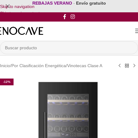
REBAJAS VERANO
-
Envío gratuito
Skip to navigation
Skip to main content
Inicio
/
Por Clasificación Energética
/
Vinotecas Clase A
-12%