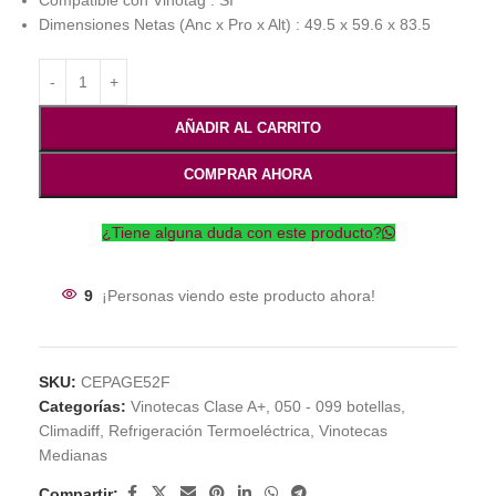
Compatible con Vinotag : SÍ
Dimensiones Netas (Anc x Pro x Alt) : 49.5 x 59.6 x 83.5
AÑADIR AL CARRITO
COMPRAR AHORA
¿Tiene alguna duda con este producto?
9
¡Personas viendo este producto ahora!
SKU:
CEPAGE52F
Categorías:
Vinotecas Clase A+
,
050 - 099 botellas
,
Climadiff
,
Refrigeración Termoeléctrica
,
Vinotecas
Medianas
Compartir: