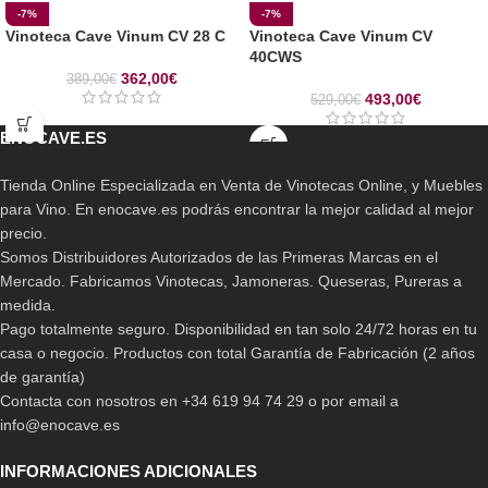
-7%
-7%
Vinoteca Cave Vinum CV 28 C
Vinoteca Cave Vinum CV
40CWS
362,00
€
389,00
€
493,00
€
529,00
€
ENOCAVE.ES
Tienda Online Especializada en Venta de Vinotecas Online, y Muebles
para Vino. En enocave.es podrás encontrar la mejor calidad al mejor
precio.
Somos Distribuidores Autorizados de las Primeras Marcas en el
Mercado. Fabricamos Vinotecas, Jamoneras. Queseras, Pureras a
medida.
Pago totalmente seguro. Disponibilidad en tan solo 24/72 horas en tu
casa o negocio. Productos con total Garantía de Fabricación (2 años
de garantía)
Contacta con nosotros en +34 619 94 74 29 o por email a
info@enocave.es
INFORMACIONES ADICIONALES