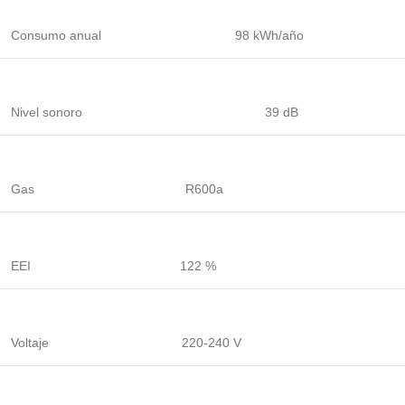
Consumo anual
98 kWh/año
Nivel sonoro
39 dB
Gas
R600a
EEI
122 %
Voltaje
220-240 V