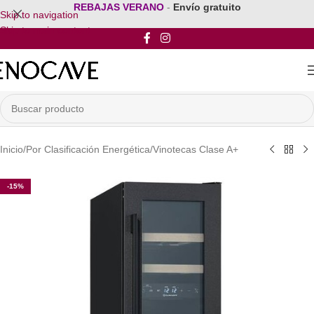
REBAJAS VERANO
-
Envío gratuito
Skip to navigation
Skip to main content
Inicio
/
Por Clasificación Energética
/
Vinotecas Clase A+
-15%