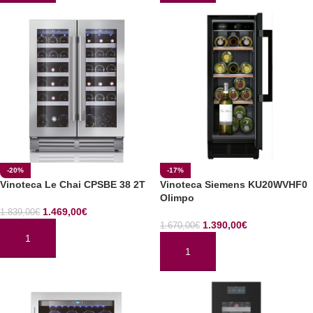
-20%
-17%
Vinoteca Le Chai CPSBE 38 2T
Vinoteca Siemens KU20WVHF0
Olimpo
1.469,00
€
1.839,00
€
1.390,00
€
1.670,00
€
AÑADIR AL CARRITO
AÑADIR AL CARRITO