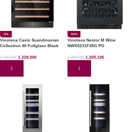
-5%
-52%
Vinoteca Cavin Scandinavian
Vinoteca Nestor M Wine
Collection 40 Fullglass Black
NWXS231FXN1 PO
1.229,00
€
1.205,10
€
1.299,00
€
2.499,00
€
AÑADIR AL CARRITO
AÑADIR AL CARRITO