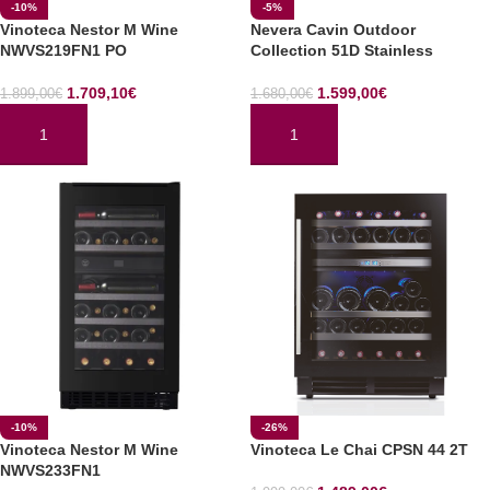
-10%
-5%
Vinoteca Nestor M Wine
Nevera Cavin Outdoor
NWVS219FN1 PO
Collection 51D Stainless
1.709,10
€
1.599,00
€
1.899,00
€
1.680,00
€
AÑADIR AL CARRITO
AÑADIR AL CARRITO
-10%
-26%
Vinoteca Nestor M Wine
Vinoteca Le Chai CPSN 44 2T
NWVS233FN1