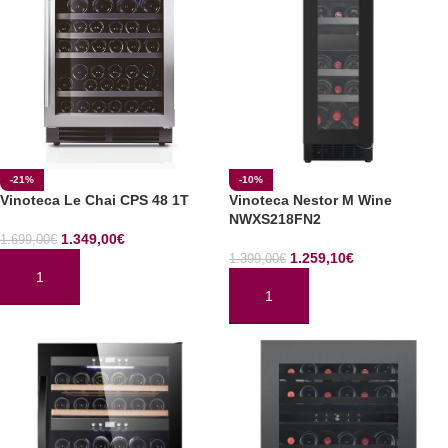
-21%
-10%
Vinoteca Le Chai CPS 48 1T
Vinoteca Nestor M Wine
NWXS218FN2
1.349,00
€
1.699,00
€
1.259,10
€
1.399,00
€
AÑADIR AL CARRITO
AÑADIR AL CARRITO