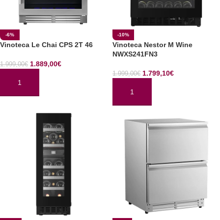
-6%
-10%
Vinoteca Le Chai CPS 2T 46
Vinoteca Nestor M Wine
NWXS241FN3
1.889,00
€
1.999,00
€
1.799,10
€
1.999,00
€
AÑADIR AL CARRITO
AÑADIR AL CARRITO