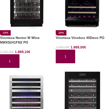
-10%
-26%
Vinoteca Nestor M Wine
Vinoteca Vinobox 45Deco PO
NWXS241FN2 PO
1.889,00
€
2.550,00
€
1.889,10
€
2.099,00
€
AÑADIR AL CARRITO
AÑADIR AL CARRITO