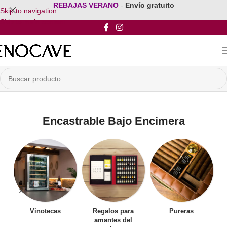
REBAJAS VERANO
-
Envío gratuito
Skip to navigation
Skip to main content
Inicio
/
Vinoteca Encastrable
/
Encastrable Bajo Encimera
Encastrable Bajo Encimera
Vinotecas
Regalos para
Pureras
amantes del