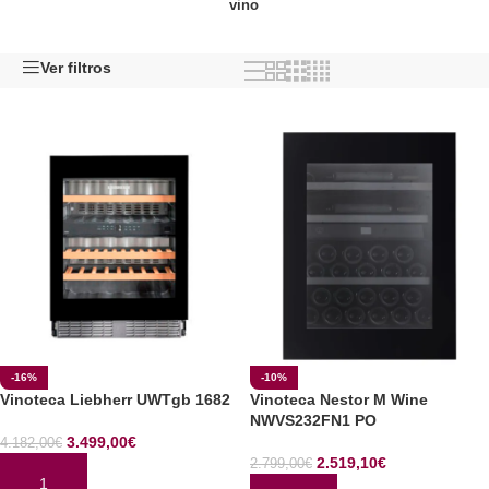
vino
Ver filtros
-16%
-10%
Vinoteca Liebherr UWTgb 1682
Vinoteca Nestor M Wine
NWVS232FN1 PO
3.499,00
€
4.182,00
€
2.519,10
€
2.799,00
€