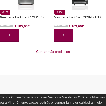
-21%
-21%
Vinoteca Le Chai CPS 2T 17
Vinoteca Le Chai CPSN 2T 17
1.189,00
€
1.189,00
€
1.499,00
€
1.499,00
€
AÑADIR AL CARRITO
AÑADIR AL CARRITO
Cargar más productos
Read More
ENOCAVE.ES
Tienda Online Especializada en Venta de Vinotecas Online, y Muebles
para Vino. En enocave.es podrás encontrar la mejor calidad al mejor