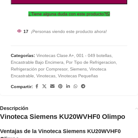
¿Tiene alguna duda con este producto?
17
¡Personas viendo este producto ahora!
Categorías:
Vinotecas Clase A+
,
001 - 049 botellas
,
Encastrable Bajo Encimera
,
Por Tipo de Refrigeracion
,
Refrigeración por Compresor
,
Siemens
,
Vinoteca
Encastrable
,
Vinotecas
,
Vinotecas Pequeñas
Compartir:
Descripción
Vinoteca Siemens KU20WVHF0 Olimpo
Ventajas de la Vinoteca Siemens KU20WVHF0