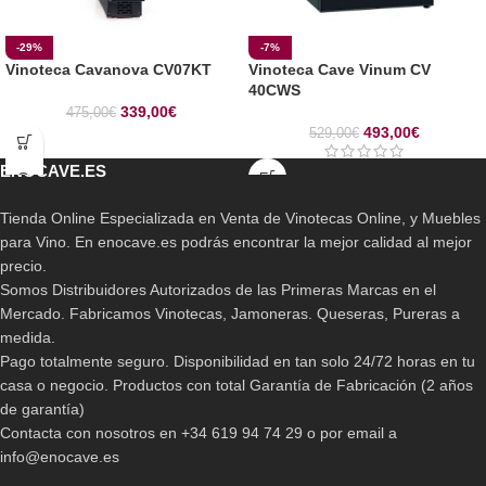
-29%
-7%
Vinoteca Cavanova CV07KT
Vinoteca Cave Vinum CV
40CWS
339,00
€
475,00
€
493,00
€
529,00
€
ENOCAVE.ES
Tienda Online Especializada en Venta de Vinotecas Online, y Muebles
para Vino. En enocave.es podrás encontrar la mejor calidad al mejor
precio.
Somos Distribuidores Autorizados de las Primeras Marcas en el
Mercado. Fabricamos Vinotecas, Jamoneras. Queseras, Pureras a
medida.
Pago totalmente seguro. Disponibilidad en tan solo 24/72 horas en tu
casa o negocio. Productos con total Garantía de Fabricación (2 años
de garantía)
Contacta con nosotros en +34 619 94 74 29 o por email a
info@enocave.es