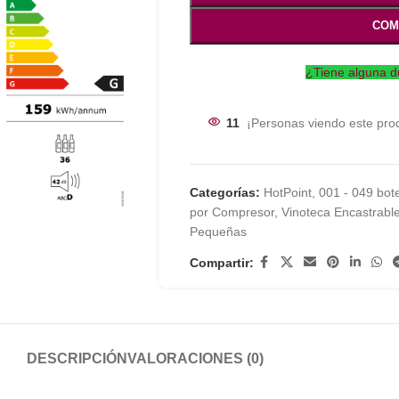
COM
¿Tiene alguna d
11
¡Personas viendo este pro
Categorías:
HotPoint
,
001 - 049 bote
por Compresor
,
Vinoteca Encastrabl
Pequeñas
Compartir:
DESCRIPCIÓN
VALORACIONES (0)