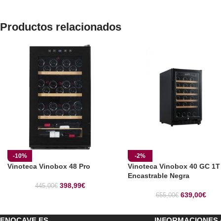
Productos relacionados
-10%
-2%
Vinoteca Vinobox 48 Pro
Vinoteca Vinobox 40 GC 1T
Encastrable Negra
398,99
€
445,00
€
639,00
€
655,00
€
ENOCAVE.ES
INFORMACIONES 