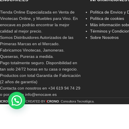
Tienda Online Especializada en Venta de
Política de Envíos y
Vinotecas Online, y Muebles para Vino. En
Política de cookies
enocave.es podrás encontrar la mejor
Más información sobr
calidad al mejor precio.
Términos y Condicio
Somos Distribuidores Autorizados de las
Sobre Nosotros
Primeras Marcas en el Mercado.
Fabricamos Vinotecas, Jamoneras.
Queseras, Pureras a medida.
Pago totalmente seguro. Disponibilidad en
tan solo 24/72 horas en tu casa o negocio.
Productos con total Garantía de Fabricación
(2 años de garantía)
Contacta con nosotros en +34 619 94 74 29
o por email a info@enocave.es
i
ICRONO
2019 CREATED BY
CRONO
. Consultora Tecnológica.