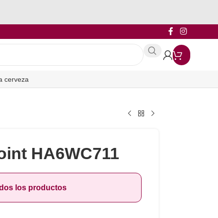
a cerveza
point HA6WC711
odos los productos