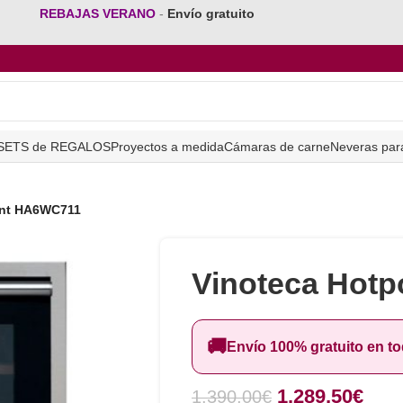
REBAJAS VERANO
-
Envío gratuito
SETS de REGALOS
Proyectos a medida
Cámaras de carne
Neveras par
int HA6WC711
Vinoteca Hot
🚚
Envío 100% gratuito en t
1.289,50
€
1.390,00
€