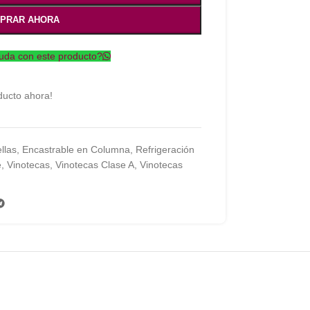
PRAR AHORA
uda con este producto?
ducto ahora!
llas
,
Encastrable en Columna
,
Refrigeración
e
,
Vinotecas
,
Vinotecas Clase A
,
Vinotecas