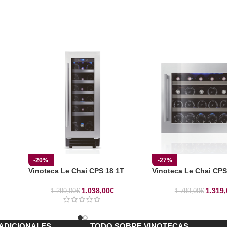
-20%
-27%
Vinoteca Le Chai CPS 18 1T
Vinoteca Le Chai CPS
1.038,00
€
1.319,
1.299,00
€
1.799,00
€
ADICIONALES
TODO SOBRE VINOTECAS