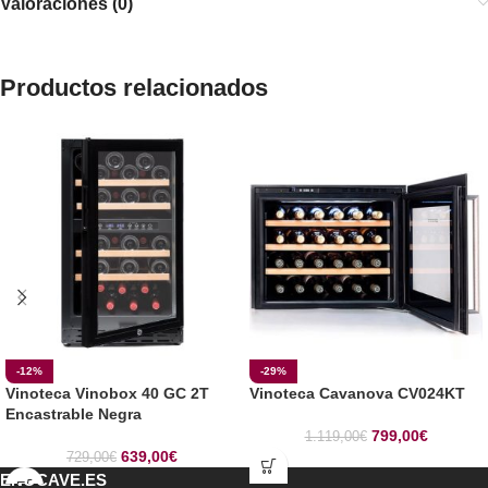
Valoraciones (0)
Productos relacionados
-12%
-29%
Vinoteca Vinobox 40 GC 2T
Vinoteca Cavanova CV024KT
Encastrable Negra
799,00
€
1.119,00
€
639,00
€
729,00
€
ENOCAVE.ES