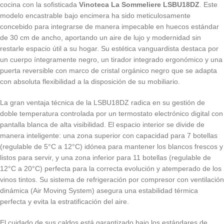
cocina con la sofisticada
Vinoteca La Sommeliere LSBU18DZ
. Este
modelo encastrable bajo encimera ha sido meticulosamente
concebido para integrarse de manera impecable en huecos estándar
de 30 cm de ancho, aportando un aire de lujo y modernidad sin
restarle espacio útil a su hogar. Su estética vanguardista destaca por
un cuerpo íntegramente negro, un tirador integrado ergonómico y una
puerta reversible con marco de cristal orgánico negro que se adapta
con absoluta flexibilidad a la disposición de su mobiliario.
La gran ventaja técnica de la LSBU18DZ radica en su gestión de
doble temperatura controlada por un termostato electrónico digital con
pantalla blanca de alta visibilidad. El espacio interior se divide de
manera inteligente: una zona superior con capacidad para 7 botellas
(regulable de 5°C a 12°C) idónea para mantener los blancos frescos y
listos para servir, y una zona inferior para 11 botellas (regulable de
12°C a 20°C) perfecta para la correcta evolución y atemperado de los
vinos tintos. Su sistema de refrigeración por compresor con ventilación
dinámica (
Air Moving System
) asegura una estabilidad térmica
perfecta y evita la estratificación del aire.
El cuidado de sus caldos está garantizado bajo los estándares de