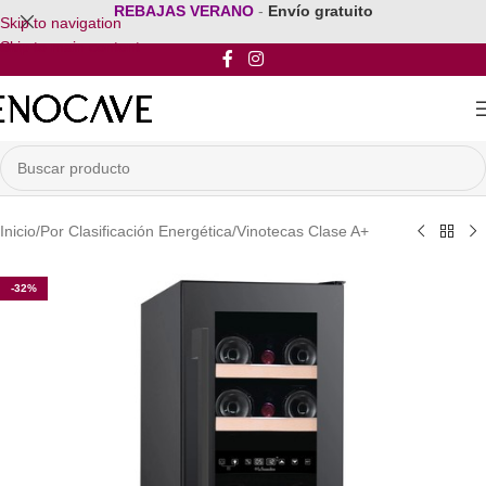
REBAJAS VERANO
-
Envío gratuito
Skip to navigation
Skip to main content
Inicio
/
Por Clasificación Energética
/
Vinotecas Clase A+
-32%