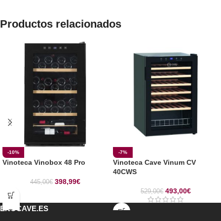
Productos relacionados
-10%
-7%
Vinoteca Vinobox 48 Pro
Vinoteca Cave Vinum CV
40CWS
398,99
€
445,00
€
493,00
€
529,00
€
ENOCAVE.ES