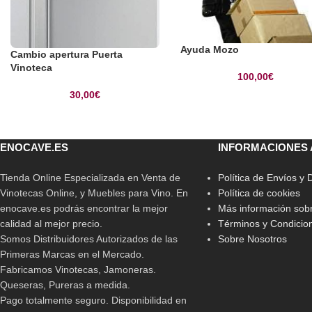
Ayuda Mozo
Cambio apertura Puerta
Vinoteca
100,00
€
30,00
€
ENOCAVE.ES
INFORMACIONES 
Tienda Online Especializada en Venta de
Política de Envíos y
Vinotecas Online, y Muebles para Vino. En
Política de cookies
enocave.es podrás encontrar la mejor
Más información sobr
calidad al mejor precio.
Términos y Condicio
Somos Distribuidores Autorizados de las
Sobre Nosotros
Primeras Marcas en el Mercado.
Fabricamos Vinotecas, Jamoneras.
Queseras, Pureras a medida.
Pago totalmente seguro. Disponibilidad en