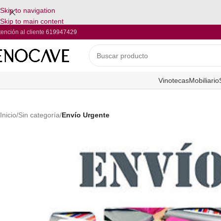
Skip to navigation
Skip to main content
tención al cliente
619947429
Vinotecas
Mobiliario
Inicio
/
Sin categoría
/
Envío Urgente