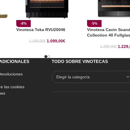
-8%
-5%
Vinoteca Teka RVU20046
Vinoteca Cavin Scan
Collection 40 Fullgla
1.099,00
€
1.199,00
€
1.229,
1.299,00
€
ADICIONALES
TODO SOBRE VINOTECAS
 Devoluciones
e las cookies
nes