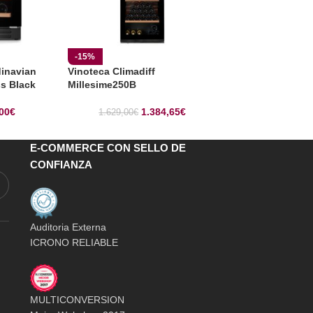
-15%
-10%
dinavian
Vinoteca Climadiff
Vinoteca Nesto
ss Black
Millesime250B
NWX2113FN2
00
€
1.384,65
€
1.629,00
€
2.999,00
€
E-COMMERCE CON SELLO DE
CONFIANZA
Auditoria Externa
ICRONO RELIABLE
MULTICONVERSION