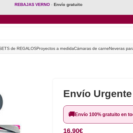
REBAJAS VERNO
-
Envío gratuito
SETS de REGALOS
Proyectos a medida
Cámaras de carne
Neveras par
Envío Urgente
🚚
Envío 100% gratuito en t
16,90
€