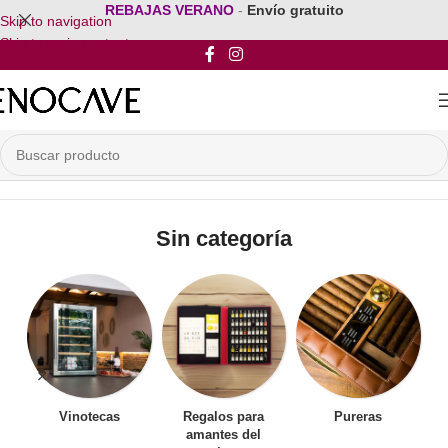
REBAJAS VERANO
-
Envío gratuito
Skip to navigation
Skip to main content
Inicio
/
Sin categoría
Sin categoría
Vinotecas
Regalos para
Pureras
amantes del