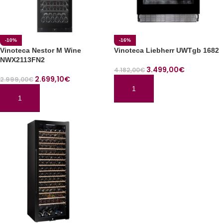
-10%
-16%
Vinoteca Nestor M Wine
Vinoteca Liebherr UWTgb 1682
NWX2113FN2
3.499,00
€
4.182,00
€
2.699,10
€
2.999,00
€
AÑADIR AL CARRITO
AÑADIR AL CARRITO