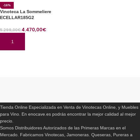
-16%
Vinoteca La Sommeliere
ECELLAR185G2
4.470,00
€
5.299,00
€
AÑADIR AL CARRITO
Read More
ENOCAVE.ES
Tienda Online Especializada en Venta de Vinotecas Online, y Muebles
para Vino. En enocave.es podrás encontrar la mejor calidad al mejor
precio.
Somos Distribuidores Autorizados de las Primeras Marcas en el
Mercado. Fabricamos Vinotecas, Jamoneras. Queseras, Pureras a