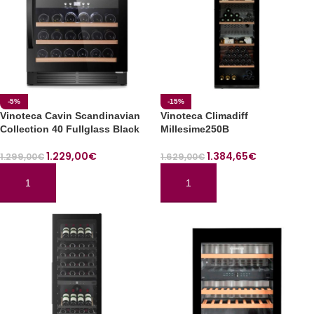
-5%
-15%
Vinoteca Cavin Scandinavian
Vinoteca Climadiff
Collection 40 Fullglass Black
Millesime250B
1.229,00
€
1.384,65
€
1.299,00
€
1.629,00
€
AÑADIR AL CARRITO
AÑADIR AL CARRITO