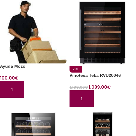
Ayuda Mozo
-8%
Vinoteca Teka RVU20046
100,00
€
1.099,00
€
1.199,00
€
AÑADIR AL CARRITO
AÑADIR AL CARRITO