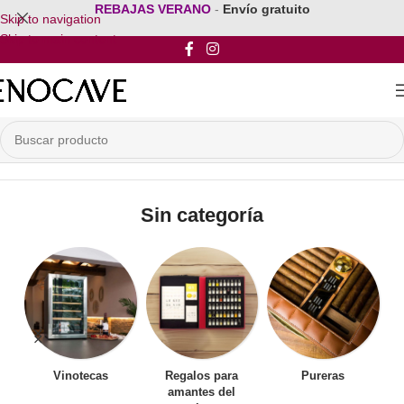
REBAJAS VERANO
-
Envío gratuito
Skip to navigation
Skip to main content
Inicio
/
Sin categoría
Sin categoría
Vinotecas
Regalos para
Pureras
amantes del