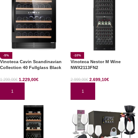
-5%
-10%
Vinoteca Cavin Scandinavian
Vinoteca Nestor M Wine
Collection 40 Fullglass Black
NWX2113FN2
1.229,00
€
2.699,10
€
1.299,00
€
2.999,00
€
AÑADIR AL CARRITO
AÑADIR AL CARRITO