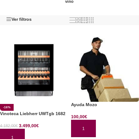
vino
Ver filtros
Ayuda Mozo
-16%
Vinoteca Liebherr UWTgb 1682
100,00
€
3.499,00
€
4.182,00
€
AÑADIR AL CARRITO