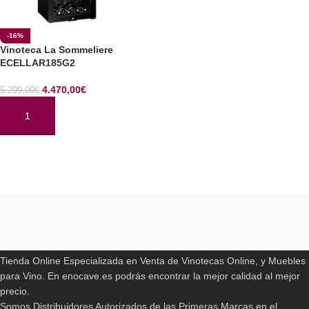
-16%
Vinoteca La Sommeliere
ECELLAR185G2
4.470,00
€
5.299,00
€
AÑADIR AL CARRITO
Read More
ENOCAVE.ES
Tienda Online Especializada en Venta de Vinotecas Online, y Muebles
para Vino. En enocave.es podrás encontrar la mejor calidad al mejor
precio.
Somos Distribuidores Autorizados de las Primeras Marcas en el