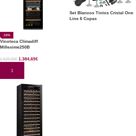
Set Blancos Tintos Cristal One
Line 6 Copas
LEER MÁS
-15%
Vinoteca Climadiff
Millesime250B
1.384,65
€
1.629,00
€
AÑADIR AL CARRITO