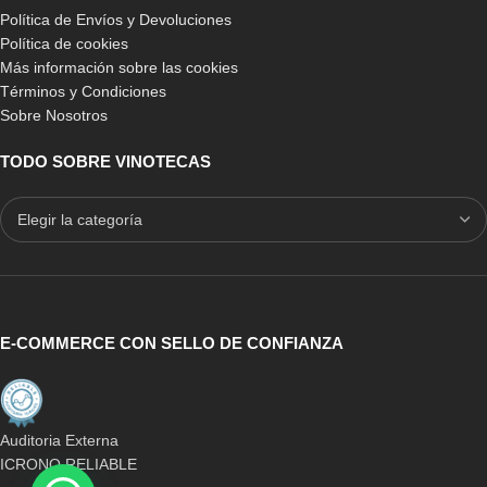
Política de Envíos y Devoluciones
Política de cookies
Más información sobre las cookies
Términos y Condiciones
Sobre Nosotros
Cajas Botellero Arganza
-10%
BLANCO
TODO SOBRE VINOTECAS
260,00
€
PINO
PINO EN ROBLE
Mueble Botellero con cajas
de madera
409,00
€
-
699,90
€
Estas colecciones están adaptadas para instalaciones de
hostelería, en negocios del sector ho.re.ca así como para
E-COMMERCE CON SELLO DE CONFIANZA
viviendas o estancias de particulares.
El envío de cualquiera de estos productos está incluído y además
se envían ya montados.
Auditoria Externa
ICRONO RELIABLE
Los muebles botelleros para vinos de nuestra colección madera