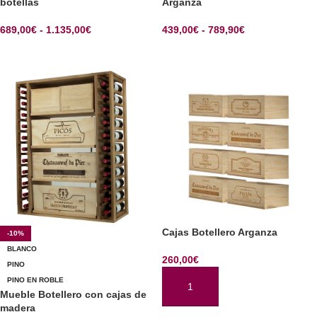
botellas
Arganza
689,00
€
-
1.135,00
€
439,00
€
-
789,90
€
SELECCIONAR OPCIONES
SELECCIONAR OPCIONES
Cajas Botellero Arganza
-10%
BLANCO
260,00
€
PINO
PINO EN ROBLE
AÑADIR AL CARRITO
Mueble Botellero con cajas de
madera