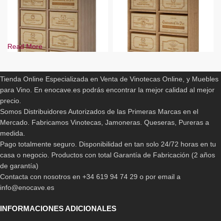
Read More
ENOCAVE.ES
Tienda Online Especializada en Venta de Vinotecas Online, y Muebles
para Vino. En enocave.es podrás encontrar la mejor calidad al mejor
-12%
-9%
precio.
BLANCO
BLANCO
Somos Distribuidores Autorizados de las Primeras Marcas en el
PINO
PINO
Mercado. Fabricamos Vinotecas, Jamoneras. Queseras, Pureras a
PINO EN ROBLE
PINO EN ROBLE
Botellero Arganza Cajas de 12
Mueble Vinos Cajas de
medida.
botellas
Madera Arganza
Pago totalmente seguro. Disponibilidad en tan solo 24/72 horas en tu
casa o negocio. Productos con total Garantía de Fabricación (2 años
689,00
€
-
1.135,00
€
439,00
€
-
789,90
€
de garantía)
Contacta con nosotros en +34 619 94 74 29 o por email a
info@enocave.es
INFORMACIONES ADICIONALES