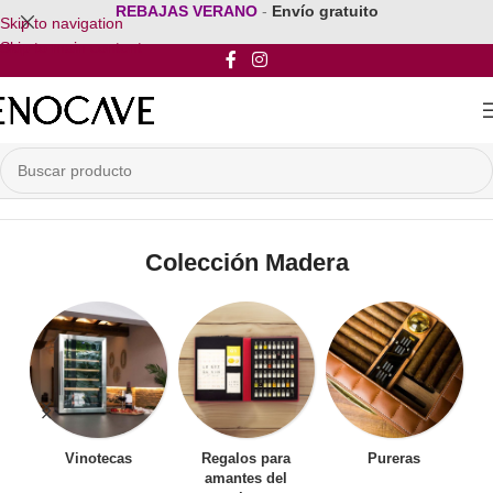
REBAJAS VERANO
-
Envío gratuito
Skip to navigation
Skip to main content
Inicio
/
Mobiliario para vinos
/
Muebles para Vinos
/
Colección Madera
Colección Madera
Vinotecas
Regalos para
Pureras
amantes del