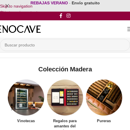
REBAJAS VERANO
-
Envío gratuito
Skip to navigation
Skip to main content
Inicio
/
Mobiliario para vinos
/
Muebles para Vinos
/
Colección Madera
Colección Madera
Vinotecas
Regalos para
Pureras
amantes del