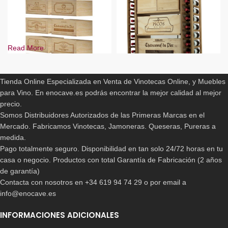
Read More
ENOCAVE.ES
Tienda Online Especializada en Venta de Vinotecas Online, y Muebles
Cajas Botellero Arganza
para Vino. En enocave.es podrás encontrar la mejor calidad al mejor
-10%
precio.
BLANCO
260,00
€
Somos Distribuidores Autorizados de las Primeras Marcas en el
PINO
Mercado. Fabricamos Vinotecas, Jamoneras. Queseras, Pureras a
PINO EN ROBLE
Mueble Botellero con cajas
medida.
de madera
Pago totalmente seguro. Disponibilidad en tan solo 24/72 horas en tu
casa o negocio. Productos con total Garantía de Fabricación (2 años
409,00
€
-
699,90
€
de garantía)
Contacta con nosotros en +34 619 94 74 29 o por email a
info@enocave.es
INFORMACIONES ADICIONALES