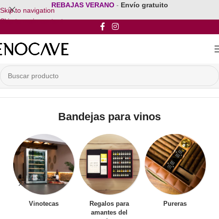
REBAJAS VERANO
-
Envío gratuito
Skip to navigation
Skip to main content
Inicio
/
Mobiliario para vinos
/
Bandejas para vinos
Bandejas para vinos
Vinotecas
Regalos para
Pureras
amantes del