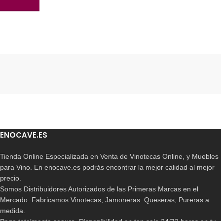
AÑADIR AL CARRITO
Read More
ENOCAVE.ES
Tienda Online Especializada en Venta de Vinotecas Online, y Muebles
para Vino. En enocave.es podrás encontrar la mejor calidad al mejor
precio.
Somos Distribuidores Autorizados de las Primeras Marcas en el
Mercado. Fabricamos Vinotecas, Jamoneras. Queseras, Pureras a
medida.