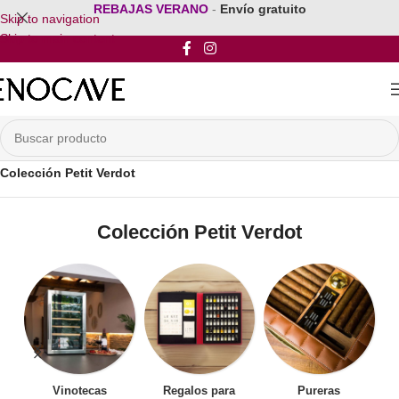
REBAJAS VERANO
-
Envío gratuito
Skip to navigation
Skip to main content
Inicio
/
Mobiliario para vinos
/
Muebles para Vinos
/
Colección Petit Verdot
Colección Petit Verdot
Vinotecas
Regalos para
Pureras