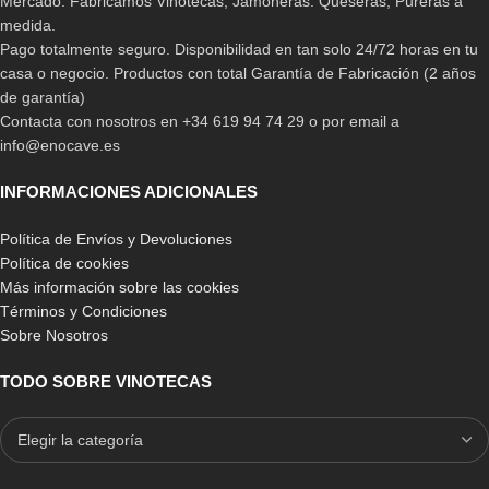
Mercado. Fabricamos Vinotecas, Jamoneras. Queseras, Pureras a
y, si el mismo tiene grasa, es recomendable hacerlo con agua y
medida.
jabón neutro. En el caso de que esta vinoteca artesanal para
Pago totalmente seguro. Disponibilidad en tan solo 24/72 horas en tu
vinos esté en un local como un bar o un restaurante, es muy
casa o negocio. Productos con total Garantía de Fabricación (2 años
probable que la frecuencia de limpieza deba aumentar a 3-4
de garantía)
veces al mes por su uso recurrente.
Contacta con nosotros en +34 619 94 74 29 o por email a
info@enocave.es
Es necesario tener en cuenta que las vinotecas,
son algo más
que, neveras pequeñas de vino especializadas en mantener
INFORMACIONES ADICIONALES
a la correcta temperatura de conservación este preciado
caldo
, ya que en si misma encierra la posibilidad de mantener en
Política de Envíos y Devoluciones
buen estado nuestro inventario de vinos personal.
Política de cookies
Más información sobre las cookies
Es por ello que hacia estilos de botelleros como la colección Petit
Términos y Condiciones
Verdot, existe un gran desconocimiento de cómo mantenerlos en
Sobre Nosotros
buen estado.
Y es que para que el vino se encuentre en la
temperatura correcta, la estantería que lo conserva debe
TODO SOBRE VINOTECAS
estar también en buenas condiciones
, por dentro y por fuera,
es por ello que su mantenimiento y limpieza deben ser
constantes.
Los modelos de vinotecas pequeños y grandes,
funcionan de la