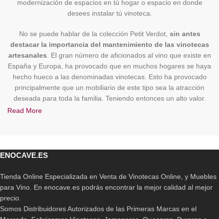
modernización de espacios en tú hogar o espacio en donde
desees instalar tú vinoteca.
No se puede hablar de la colección Petit Verdot,
sin antes
destacar la importancia del mantenimiento de las vinotecas
artesanales
. El gran número de aficionados al vino que existe en
España y Europa, ha provocado que en muchos hogares se haya
hecho hueco a las denominadas vinotecas. Esto ha provocado
principalmente que un mobiliario de este tipo sea la atracción
deseada para toda la familia. Teniendo entonces un alto valor.
Read More
Es por ello que se hace necesario,
el tener a la mano una guía
útil de consejos para el mantenimiento de tú vinoteca
, por
ello vale destacar que entre los mismos se puede mencionar
inicialmente, el evitar situar la vinoteca cercana a cualquier otro
ENOCAVE.ES
electrodoméstico, especialmente hornos y neveras, por ser
aparatos con temperaturas extremas.
Tienda Online Especializada en Venta de Vinotecas Online, y Muebles
para Vino. En enocave.es podrás encontrar la mejor calidad al mejor
Por otro lado,
la limpieza de las vinotecas es adicionalmente
precio.
una parte indispensable en torno a su correcto
Somos Distribuidores Autorizados de las Primeras Marcas en el
mantenimiento
. Por ello, se debe limpiar al menos 1 vez al mes