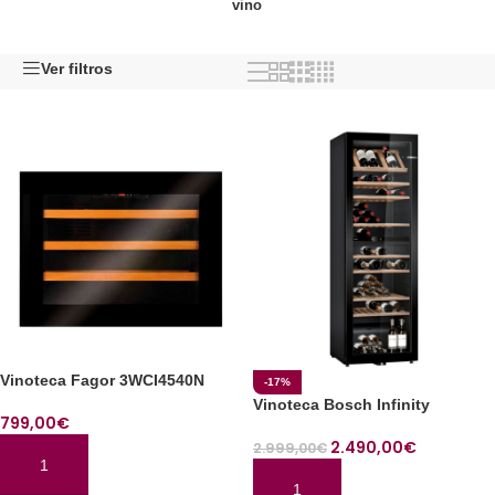
vino
Ver filtros
Vinoteca Fagor 3WCI4540N
-17%
Vinoteca Bosch Infinity
799,00
€
2.490,00
€
2.999,00
€
AÑADIR AL CARRITO