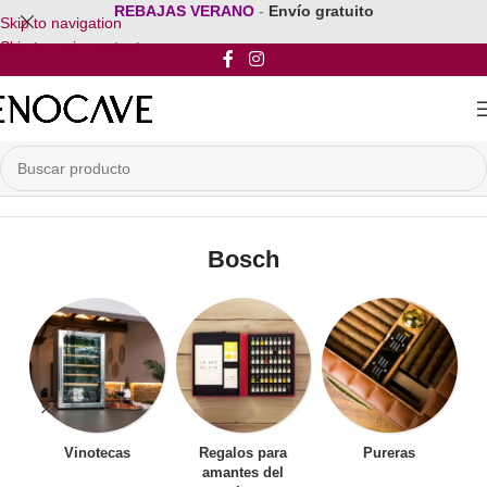
REBAJAS VERANO
-
Envío gratuito
Skip to navigation
Skip to main content
Inicio
/
Por Marca
/
Bosch
Bosch
Vinotecas
Regalos para
Pureras
amantes del