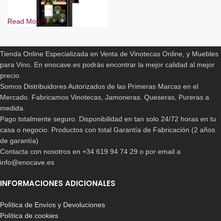
Read More
ENOCAVE.ES
-11%
Tienda Online Especializada en Venta de Vinotecas Online, y Muebles
Vinoteca Balay 3WUF073B
para Vino. En enocave.es podrás encontrar la mejor calidad al mejor
precio.
799,00
€
899,00
€
Somos Distribuidores Autorizados de las Primeras Marcas en el
Mercado. Fabricamos Vinotecas, Jamoneras. Queseras, Pureras a
La primera de sus sedes, fue fundada en Alemania y a pesar de
medida.
que el crecimiento de la compañía era muy constante,
no fue
Pago totalmente seguro. Disponibilidad en tan solo 24/72 horas en tu
sino hasta el año 1905 cuando abrió la primera de sus sedes
casa o negocio. Productos con total Garantía de Fabricación (2 años
en territorio europeo, exactamente en la ciudad de París.
de garantía)
Para el año 1908 comenzó también su producción en territorio
Contacta con nosotros en +34 619 94 74 29 o por email a
español, más exactamente en la ciudad de Barcelona.
info@enocave.es
Con el paso de los años, esta gran compañía ha ido
INFORMACIONES ADICIONALES
evolucionando para pasar a ser una de las mejores a nivel
mundial,
ofreciendo en cada uno de sus productos vinoteca
Política de Envíos y Devoluciones
bosch vinoteca encastrable mayor calidad y los costes más
Política de cookies
accesibles en todo el mercado.