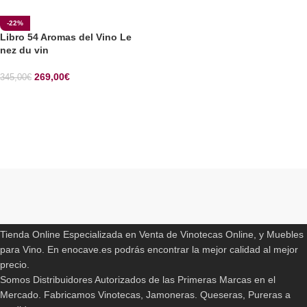
-22%
Libro 54 Aromas del Vino Le
nez du vin
269,00
€
345,00
€
SELECCIONAR OPCIONES
Read More
ENOCAVE.ES
Tienda Online Especializada en Venta de Vinotecas Online, y Muebles
para Vino. En enocave.es podrás encontrar la mejor calidad al mejor
precio.
Somos Distribuidores Autorizados de las Primeras Marcas en el
Mercado. Fabricamos Vinotecas, Jamoneras. Queseras, Pureras a