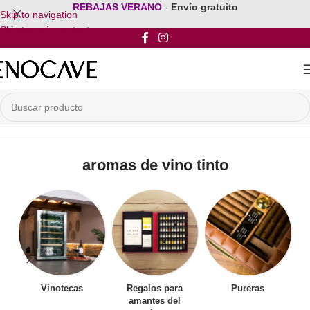
REBAJAS VERANO
-
Envío gratuito
Skip to navigation
Skip to main content
Inicio
/
Productos etiquetados “aromas de vino tinto”
aromas de vino tinto
Vinotecas
Regalos para
Pureras
amantes del