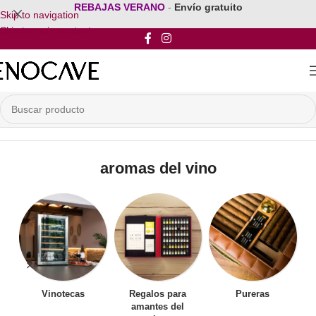
REBAJAS VERANO
-
Envío gratuito
Skip to navigation
Skip to main content
Inicio
/
Productos etiquetados “aromas del vino”
aromas del vino
Vinotecas
Regalos para
Pureras
amantes del