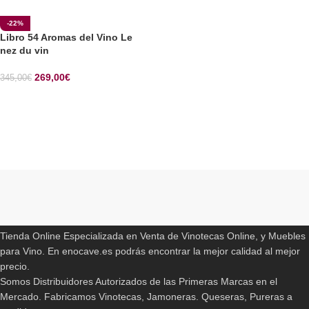
-22%
Libro 54 Aromas del Vino Le
nez du vin
269,00
€
345,00
€
SELECCIONAR OPCIONES
Read More
ENOCAVE.ES
Tienda Online Especializada en Venta de Vinotecas Online, y Muebles
para Vino. En enocave.es podrás encontrar la mejor calidad al mejor
precio.
Somos Distribuidores Autorizados de las Primeras Marcas en el
Mercado. Fabricamos Vinotecas, Jamoneras. Queseras, Pureras a