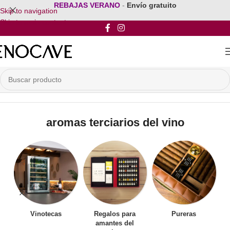
REBAJAS VERANO
-
Envío gratuito
Skip to navigation
Skip to main content
Inicio
/
Productos etiquetados “aromas terciarios del vino”
aromas terciarios del vino
Vinotecas
Regalos para
Pureras
amantes del