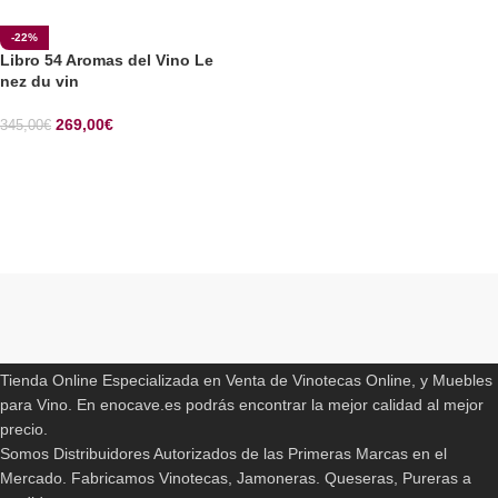
-22%
Libro 54 Aromas del Vino Le
nez du vin
269,00
€
345,00
€
SELECCIONAR OPCIONES
Read More
ENOCAVE.ES
Tienda Online Especializada en Venta de Vinotecas Online, y Muebles
para Vino. En enocave.es podrás encontrar la mejor calidad al mejor
precio.
Somos Distribuidores Autorizados de las Primeras Marcas en el
Mercado. Fabricamos Vinotecas, Jamoneras. Queseras, Pureras a