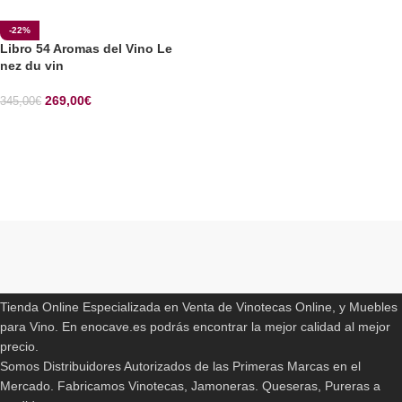
-22%
Libro 54 Aromas del Vino Le
nez du vin
269,00
€
345,00
€
SELECCIONAR OPCIONES
Read More
ENOCAVE.ES
Tienda Online Especializada en Venta de Vinotecas Online, y Muebles
para Vino. En enocave.es podrás encontrar la mejor calidad al mejor
precio.
Somos Distribuidores Autorizados de las Primeras Marcas en el
Mercado. Fabricamos Vinotecas, Jamoneras. Queseras, Pureras a