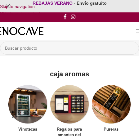
REBAJAS VERANO
-
Envío gratuito
Skip to navigation
Skip to main content
Inicio
/
Productos etiquetados “caja aromas”
caja aromas
Vinotecas
Regalos para
Pureras
amantes del