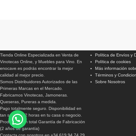
Read More
ENOCAVE.ES
INFORMACIONES 
Tienda Online Especializada en Venta de
Política de Envíos y
Vinotecas Online, y Muebles para Vino. En
Política de cookies
enocave.es podrás encontrar la mejor
Más información sobr
calidad al mejor precio.
Términos y Condicio
Somos Distribuidores Autorizados de las
Sobre Nosotros
Primeras Marcas en el Mercado.
Fabricamos Vinotecas, Jamoneras.
Queseras, Pureras a medida.
Pago totalmente seguro. Disponibilidad en
tan solo 24/72 horas en tu casa o negocio.
Productos con total Garantía de Fabricación
(2 años de garantía)
Contacta con nosotros en +34 619 94 74 29