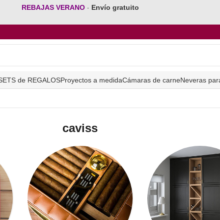
REBAJAS VERANO
-
Envío gratuito
SETS de REGALOS
Proyectos a medida
Cámaras de carne
Neveras par
caviss