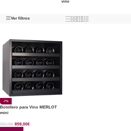
vino
Ver filtros
-7%
Botellero para Vino MERLOT
mini
859,00
€
920,00
€