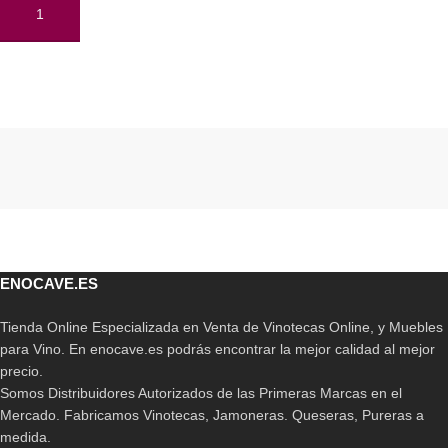
AÑADIR AL CARRITO
Read More
ENOCAVE.ES
Tienda Online Especializada en Venta de Vinotecas Online, y Muebles
para Vino. En enocave.es podrás encontrar la mejor calidad al mejor
precio.
Somos Distribuidores Autorizados de las Primeras Marcas en el
Mercado. Fabricamos Vinotecas, Jamoneras. Queseras, Pureras a
medida.