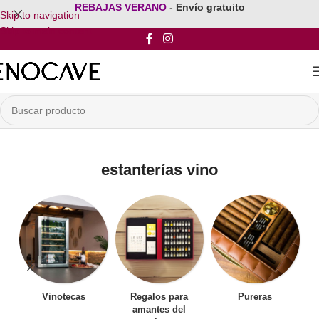
REBAJAS VERANO
-
Envío gratuito
Skip to navigation
Skip to main content
Inicio
/
Productos etiquetados “estanterías vino”
estanterías vino
Vinotecas
Regalos para
Pureras
amantes del