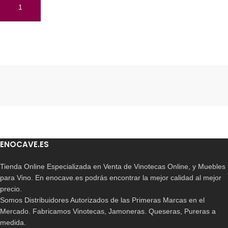
AÑADIR AL CARRITO
Read More
ENOCAVE.ES
Tienda Online Especializada en Venta de Vinotecas Online, y Muebles
para Vino. En enocave.es podrás encontrar la mejor calidad al mejor
precio.
Somos Distribuidores Autorizados de las Primeras Marcas en el
Mercado. Fabricamos Vinotecas, Jamoneras. Queseras, Pureras a
medida.