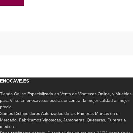
AÑADIR AL CARRITO
Read More
ENOCAVE.ES
Tienda Online Especializada en Venta de Vinotecas Online, y Muebles
para Vino. En enocave.es podrás encontrar la mejor calidad al mejor
precio.
Somos Distribuidores Autorizados de las Primeras Marcas en el
Mercado. Fabricamos Vinotecas, Jamoneras. Queseras, Pureras a
medida.
Pago totalmente seguro. Disponibilidad en tan solo 24/72 horas en tu