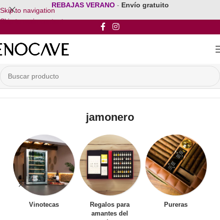
REBAJAS VERANO
-
Envío gratuito
Skip to navigation
Skip to main content
Inicio
/
Productos etiquetados “jamonero”
jamonero
Vinotecas
Regalos para
Pureras
amantes del