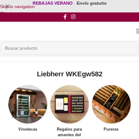
REBAJAS VERANO
-
Envío gratuito
Skip to navigation
Skip to main content
Inicio
/
Productos etiquetados “Liebherr WKEgw582”
Liebherr WKEgw582
Vinotecas
Regalos para
Pureras
amantes del