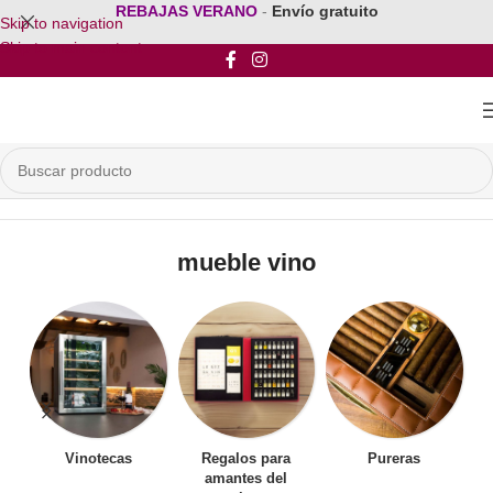
REBAJAS VERANO
-
Envío gratuito
Skip to navigation
Skip to main content
Inicio
/
Productos etiquetados “mueble vino”
mueble vino
Vinotecas
Regalos para
Pureras
amantes del