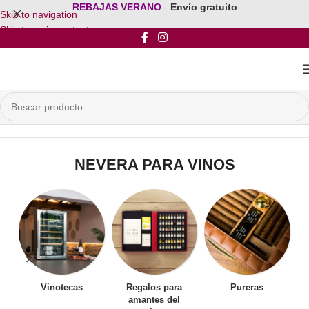
REBAJAS VERANO
-
Envío gratuito
Skip to navigation
Skip to main content
Inicio
/
Productos etiquetados “NEVERA PARA VINOS”
NEVERA PARA VINOS
Vinotecas
Regalos para
Pureras
amantes del