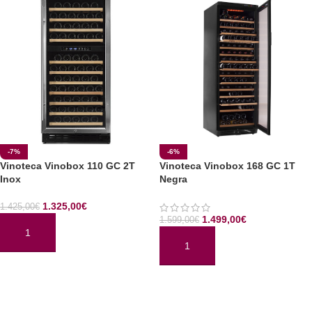
-7%
-6%
Vinoteca Vinobox 110 GC 2T
Vinoteca Vinobox 168 GC 1T
Inox
Negra
1.325,00
€
1.425,00
€
1.499,00
€
1.599,00
€
AÑADIR AL CARRITO
AÑADIR AL CARRITO