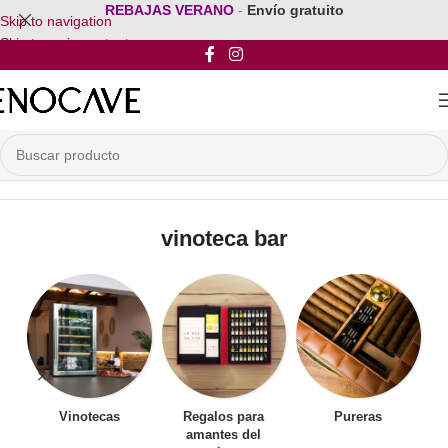
REBAJAS VERANO
-
Envío gratuito
Skip to navigation
Skip to main content
Inicio
/
Productos etiquetados “vinoteca bar”
vinoteca bar
Vinotecas
Regalos para
Pureras
amantes del