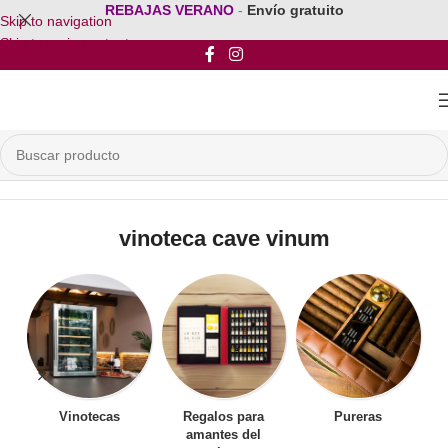
REBAJAS VERANO
-
Envío gratuito
Skip to navigation
Skip to main content
Inicio
/
Productos etiquetados “vinoteca cave vinum”
vinoteca cave vinum
Vinotecas
Regalos para
Pureras
amantes del