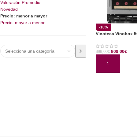
Valoración Promedio
Novedad
Precio: menor a mayor
Precio: mayor a menor
-10%
Vinoteca Vinobox 5
809,00
€
899,00
€
AÑADIR AL CARRI