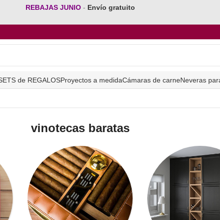
REBAJAS JUNIO
-
Envío gratuito
SETS de REGALOS
Proyectos a medida
Cámaras de carne
Neveras par
vinotecas baratas