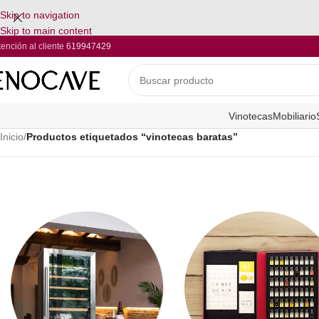
Skip to navigation
Skip to main content
tención al cliente
619947429
Vinotecas
Mobiliario
Inicio
/
Productos etiquetados “vinotecas baratas”