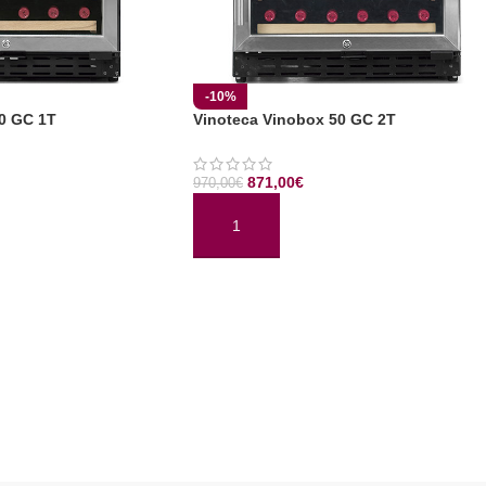
-10%
0 GC 1T
Vinoteca Vinobox 50 GC 2T
871,00
€
970,00
€
TO
AÑADIR AL CARRITO